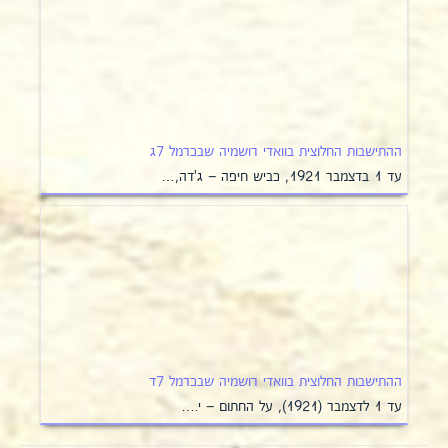
ההתישבות החלוצית בוואדי רושמיה שבכרמל 7ג
עד 1 בדצמבר 1921, כביש חיפה – ג'דה,…
ההתישבות החלוצית בוואדי רושמיה שבכרמל 7ד
עד 1 לדצמבר (1921), על החתום – י.…