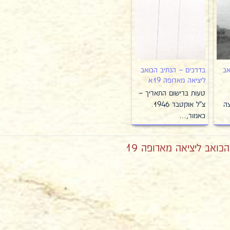
אב
בדרכים – הנתיב הכואב
ליציאה מארופה 19א
טעות ברישום התאריך –
צה
צ"ל אוקטבר 1946.
כאמור,…
ואב ליציאה מארופה 19