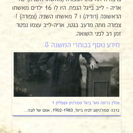
אריה - לייב בייגל הנפח. היו לו 16 ילדים מאשתו
הראשונה (רודיה) ו 7 מאשתו השניה (צפורה) !
צפורה מתה מרעב בגטו, אריה-לייב עצמו נפטר
זמן רב לפני השואה.
ווהלין ברזנה מש' בייגל ספוז'ניק וקופליק 1
ברכה ספוז'ניקוב לבית בייגל, 1902-1983, אמם של לובה…