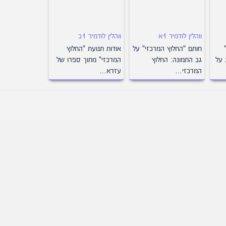
ווהלין לודמיר 1א
ווהלין לודמיר 1ב
חותם "החלוץ המרכזי" על
אודות תנועת "החלוץ
 על
גב התמונה: החלוץ
המרכזי" מתוך ספרו של
המרכזי…
עזרא…