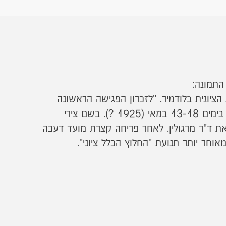
התמונה:
ציונית בלודמיר. "לזכרון הפגישה הראשונה
הווהלינאית ברובנה שהתקימה בימים 13-18 במאי (1925 ?). בשם צירי
את ד"ר מרגולין. לאחר פריחה קצרת מועד דעכה
אוחר יותר תנועת "החלוץ הכלל ציוני".