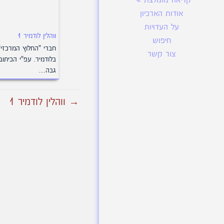
קריאה מומלצת
אודות הארכיון
על העדויות
ווהלין לודמיר 1
חיפוש
חברי "החלוץ המרכזי"
צור קשר
בלודמיר. עפ"י הכיתוב
גבה…
→ ווהלין לודמיר 1