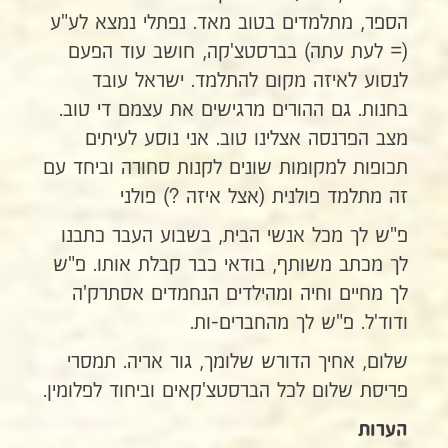
הספר, מתלמדים בטוב מאד. נפתלי נמצא לע"ע
(= לעת עתה) בברסטצ'קה, חושב עוד הפעם
לנסוע לאיזה מקום להתלמד. ישראל עובד
בחנות. גם ההורים מרגישים את עצמם די טוב.
מצב הפרנסה אצלינו טוב. אני נוסע לעיתים
תכופות למקומות שונים לקנות סחורה וביחד עם
זה מתלמד פולנית (אצל איזה ?) פולני
פ"ש לך מכל אנשי הבית, בשבוע העבר כתבנו
לך מכתב משותף, בודאי כבר קבלת אותו. פ"ש
לך מחיים וחיה ומהילדים הנחמדים אסתרק'ה
ודוד'ל. פ"ש לך מהחברים-ות.
שלום, אחיך הדורש שלומך, גור אריה. תמסרי
פריסת שלום לכל הברסטצ'קאים וביחוד לפלומין.
הערות