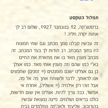
תמלול הטקסט
ברסטצ'קה, 12 בנובמבר 1927, שלום רב לך
אחות יקרה חליה !
זה עכשיו קבלנו ממך מכתב וגם שתי תמונות
היו בתוך המכתב. רב תודות לך בעד המכתב. זה
מכתב מענין מאד בו את מתארת את החיים
בא"י כמו שהם וזה מענין אותי מאד. כמו אצלך
כן גם אצלינו ישנם מומנטים (= זמנים) שחפצים
אנו לראותך, לדבר ולשוחח אתך פה אל פה.
אבל זוהי רק אילוזיה (= אשליה), אחרת אי
אפשר, ככה צריך להיות. אצלינו אין שום חדשות,
כולנו בריאים ושלמים. פייגה נמצאת עכשיו
בהורוכוב, אליעזר ולאה'קה מתלמדים בבית