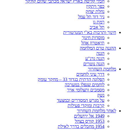
חבלי קליטה בארץ ישראל מכתבי שלום קולקר
כפר ויתקין
נחלת יצחק
ניר דוד תל עמל
רמת גן
תל אביב
חינוך ותרבות בא"י המנדטורית
מוסדות חינוך
תיאטרון אהל
ההגנה טרם המלחמה
הגנה
הגנה גדנ"ע
הגנה נוטרים
מלחמת השחרור
דרך עיני לוחמים
הפלוגה הדתית בגדוד 33 – מחקר עומק
לוחמים שנפלו במערכה
מסמכים ותצלומי אויר
נשק
על מגרש המסדרים ובמצעד
קרבות ומוקדי פעילות
לאחר מלחמת השחרור
1949 אל ירושלים
1953 קורס בצהל
1954 מחבלים בדרך לאילת