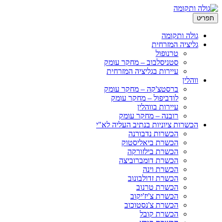
ריט
גולה ותקומה
גליציה המזרחית
טרנופול
סטניסלבוב – מחקר עומק
עיירות בגליציה המזרחית
ווהלין
ברסטצ'קה – מחקר עומק
לודביפול – מחקר עומק
עיירות בווהלין
רובנה – מחקר עומק
הכשרות ציוניות בנתיב העליה לא"י
הכשרות נדבורנה
הכשרת ביאליסטוק
הכשרת בילזורקה
הכשרת דומברוביצה
הכשרת וינה
הכשרת זדולבונוב
הכשרת טרנוב
הכשרת צ'יז'יקוב
הכשרת צ'נסטוכוב
הכשרת קובל