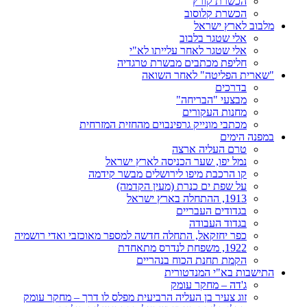
הכשרת קורץ
הכשרת קלוסוב
מלבוב לארץ ישראל
אלי שטגר בלבוב
אלי שטגר לאחר עלייתו לא"י
חליפת מכתבים מבשרת טרגדיה
"שארית הפליטה" לאחר השואה
בדרכים
מבצעי "הבריחה"
מחנות העקורים
מכתבי מונייק גרפינבוים מהחזית המזרחית
במפנה הימים
טרם העליה ארצה
נמל יפו, שער הכניסה לארץ ישראל
קו הרכבת מיפו לירושלים מבשר קידמה
על שפת ים כנרת (מעין הקדמה)
1913, ההתחלה בארץ ישראל
בגדודים העבריים
בגדוד העבודה
כפר יחזקאל, התחלה חדשה למספר מאוכזבי ואדי רושמיה
1922, משפחת לנדרס מתאחדת
הקמת תחנת הכוח בנהריים
התישבות בא"י המנדטורית
ג'דה – מחקר עומק
זוג צעיר בן העליה הרביעית מפלס לו דרך – מחקר עומק