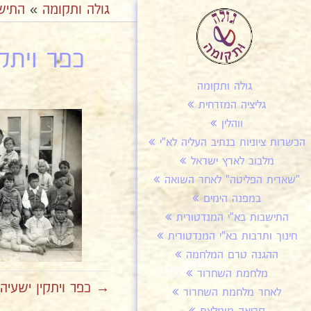
גולה ותקומה
»
התיש
כפר ויתקי
גולה ותקומה
גליציה המזרחית
ווהלין
הכשרות ציוניות בנתיב העליה לא"י
מלבוב לארץ ישראל
"שארית הפליטה" לאחר השואה
במפנה הימים
התישבות בא"י המנדטורית
חינוך ותרבות בא"י המנדטורית
ההגנה טרם המלחמה
מלחמת השחרור
→ כפר ויתקין ישעיהו 
לאחר מלחמת השחרור