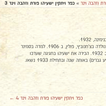
רת וזהבה וינר
»
כפר ויתקין ישעיהו פורת וזהבה וינר 3
ה, 1932.
זהבה (גולדה) פורת לבית וינר נולדה בצ'חנוביץ, פולין, ב 1906. למדה בסמינר
לגננות בוורשה ועלתה ארצה ב 1932. הכירה את ישעיהו בחגיגה שערכו
חלוצי כפר ויתקין (רובם המכריע גברים) באותה שנה ובתחילת 1933 נשאו.
כפר ויתקין ישעיהו פורת וזהבה וינר 4 ←