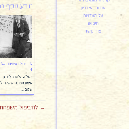
קריאה מומלצת
אודות הארכיון
על העדויות
חיפוש
צור קשר
לודביפול משפחת גלוז
1
יוסל'ה גלוזמן ליד קבר
אימובתמונה ששלח לא
שלום…
→ לודביפול משפחת ג