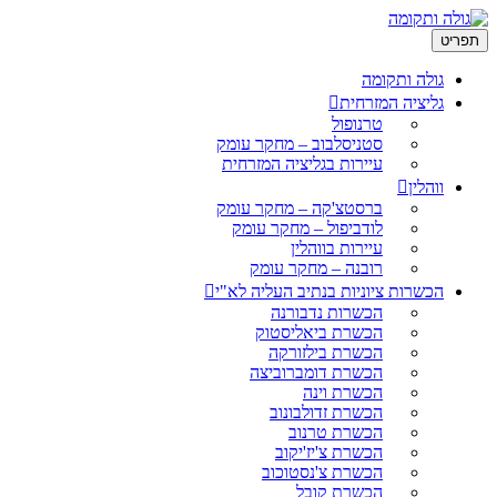
תפריט
גולה ותקומה
גליציה המזרחית
טרנופול
סטניסלבוב – מחקר עומק
עיירות בגליציה המזרחית
ווהלין
ברסטצ'קה – מחקר עומק
לודביפול – מחקר עומק
עיירות בווהלין
רובנה – מחקר עומק
הכשרות ציוניות בנתיב העליה לא"י
הכשרות נדבורנה
הכשרת ביאליסטוק
הכשרת בילזורקה
הכשרת דומברוביצה
הכשרת וינה
הכשרת זדולבונוב
הכשרת טרנוב
הכשרת צ'יז'יקוב
הכשרת צ'נסטוכוב
הכשרת קובל