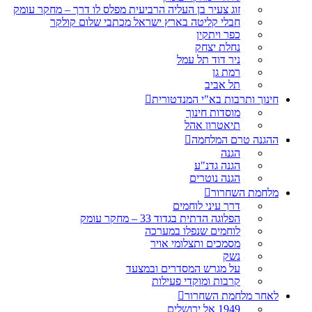
זוג צעיר בן העליה הרביעית מפלס לו דרך – מחקר עומק
חבלי קליטה בארץ ישראל מכתבי שלום קולקר
כפר ויתקין
נחלת יצחק
ניר דוד תל עמל
רמת גן
תל אביב
חינוך ותרבות בא"י המנדטורית
מוסדות חינוך
תיאטרון אהל
ההגנה טרם המלחמה
הגנה
הגנה גדנ"ע
הגנה נוטרים
מלחמת השחרור
דרך עיני לוחמים
הפלוגה הדתית בגדוד 33 – מחקר עומק
לוחמים שנפלו במערכה
מסמכים ותצלומי אויר
נשק
על מגרש המסדרים ובמצעד
קרבות ומוקדי פעילות
לאחר מלחמת השחרור
1949 אל ירושלים