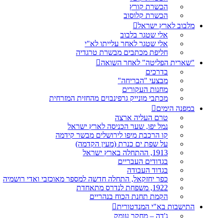
הכשרת קורץ
הכשרת קלוסוב
מלבוב לארץ ישראל
אלי שטגר בלבוב
אלי שטגר לאחר עלייתו לא"י
חליפת מכתבים מבשרת טרגדיה
"שארית הפליטה" לאחר השואה
בדרכים
מבצעי "הבריחה"
מחנות העקורים
מכתבי מונייק גרפינבוים מהחזית המזרחית
במפנה הימים
טרם העליה ארצה
נמל יפו, שער הכניסה לארץ ישראל
קו הרכבת מיפו לירושלים מבשר קידמה
על שפת ים כנרת (מעין הקדמה)
1913, ההתחלה בארץ ישראל
בגדודים העבריים
בגדוד העבודה
כפר יחזקאל, התחלה חדשה למספר מאוכזבי ואדי רושמיה
1922, משפחת לנדרס מתאחדת
הקמת תחנת הכוח בנהריים
התישבות בא"י המנדטורית
ג'דה – מחקר עומק