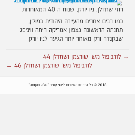
רוזי שתדלן, ניו יורק, שנות ה 40 המאוחרות
כמו רבים אחרים מהעיירה היהודית בפולין,
תחנתה הראשונה בצפון אמריקה היתה וויניפג
שבקנדה ורק מאוחר יותר הגיעה לניו יורק.
→ לודביפול מש' שורצמן ושתדלן 44
לודביפול מש' שורצמן ושתדלן 46 ←
2018 © כל הזכויות שמורות ליוסי עופר "גולה ותקומה"