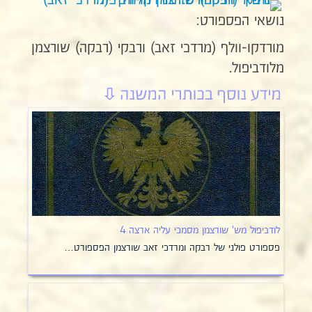
נושאי הפספורט:
מורדקו-וולף (מרדכי זאב) ורבקי (רבקה) שורצמן
מלודביפול.
לודביפול מש' שורצמן מסמכי עליה ארצה 4
פספורט פולני של רבקה ומרדכי זאב שורצמן הפספורט…