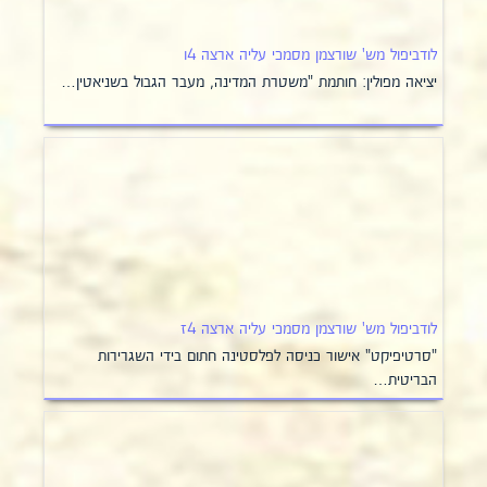
לודביפול מש' שורצמן מסמכי עליה ארצה 4ו
יציאה מפולין: חותמת "משטרת המדינה, מעבר הגבול בשניאטין…
לודביפול מש' שורצמן מסמכי עליה ארצה 4ז
"סרטיפיקט" אישור כניסה לפלסטינה חתום בידי השגרירות
הבריטית…