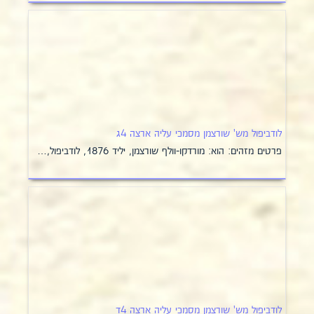
לודביפול מש' שורצמן מסמכי עליה ארצה 4ג
פרטים מזהים: הוא: מורדקו-וולף שורצמן, יליד 1876, לודביפול,…
לודביפול מש' שורצמן מסמכי עליה ארצה 4ד