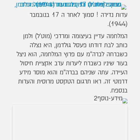
עדות נדירה ! סמוך לאחר ה 17 בנובמבר
(1944).
המלחמה עדיין בעיצומה ומרדכי (מוט'ל) ולמן
כותב לבת דודתו פעסל גולדמן, היא נצלה
כשברחה לברה"מ עם פרוץ המלחמה, הוא ניצל
בעור שיניו כשברח ליערות ערב אקציית חיסול
העיירה. עתה שניהם בברה"מ והוא מוסר מידע
דרמטי זה. ראו תרגום הטקסט מרוסית והערות
בנספח.