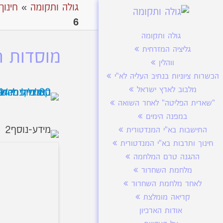
גולה ותקומה
»
חינוך
6
גולה ותקומה
גליציה המזרחית
מוסדות ח
ווהלין
הכשרות ציוניות בנתיב העליה לא"י
מלבוב לארץ ישראל
"שארית הפליטה" לאחר השואה
במפנה הימים
התישבות בא"י המנדטורית
חינוך ותרבות בא"י המנדטורית
ההגנה טרם המלחמה
מלחמת השחרור
לאחר מלחמת השחרור
קריאה מומלצת
אודות הארכיון