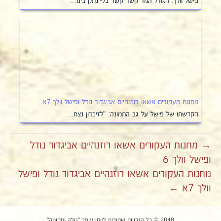
פישל וולך. הגורל המר קשר קשר בל-ינתק בינו…
מחנות העקורים אשאו רוזנהיים אביגדור נודל ופישל וולך 7א
הקדשתו של פישל על גב התמונה: "לזיכרון נצח…
→ מחנות העקורים אשאו רוזנהיים אביגדור נודל
ופישל וולך 6
מחנות העקורים אשאו רוזנהיים אביגדור נודל ופישל
וולך 7א ←
2018 © כל הזכויות שמורות ליוסי עופר "גולה ותקומה"