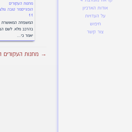
קריאה מומלצת
מחנות העקורים
אודות הארכיון
הופגייסמר טובה גולצ
11
על העדויות
המשפחה המאושרת
חיפוש
בהרכב מלא. לשם הב
צור קשר
יאמר כי…
→ מחנות העקורים הופ