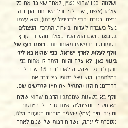
ושלמה. כמו שהוא מציין, לאחר שאיבד את כל
עולמו (אשתו, שני ילדיו וכל משפחתו הקרובה
נרצחו בטבח יהודי לודביפול עיירתו), הוא עצמו
ניצל כשברח ליערות. ביערות התרכזו הניצולים
בקבוצות ושם הוא הכיר ניצולה מהעיירה קורץ
הסמוכה והם נישאו מאוחר יותר.
רצונו העז של
וולף לעלות לארץ ישראל, כפי
שהוא בא לידי
והיות והיתה לו אחות בניו
ביטוי כאן, לא צלח
יורק ("רייזל" שהיגרה לארה"ב כ 15 שנה לפני
המלחמה), הוא ניצל בסופו של דבר את
ההזדמנות הזו
והתחיל את
חייו החדשים שם.
וולף בא בטענות שמכתביו הרבים שהוא שולח
מאוסטריה ומאיטליה, אינם זוכים להתייחסות
ומענה. חיה (אמי) שאליה מופנות הטענות הללו,
מספרת לי עתה, עשרות רבות של שנים לאחר