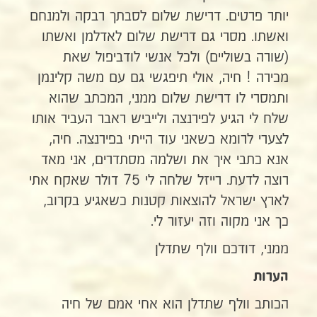
יותר פרטים. דרישת שלום לסבתך רבקה ולמנחם
ואשתו. מסרי גם דרישת שלום לאדלמן ואשתו
(שורה בשוליים) ולכל אנשי לודביפול שאת
מכירה ! חיה, אולי תיפגשי גם עם משה קלינמן
ותמסרי לו דרישת שלום ממני, המכתב שהוא
שלח לי הגיע לפירנצה ולייביש ראבר העביר אותו
לצערי לרומא כשאני עוד הייתי בפירנצה. חיה,
אנא כתבי איך את ושלמה מסתדרים, אני מאד
רוצה לדעת. רייזל שלחה לי 75 דולר שאקח אתי
לארץ ישראל להוצאות קטנות כשאגיע בקרוב,
כך אני מקוה וזה יעזור לי.
ממני, דודכם וולף שתדלן
הערות
הכותב וולף שתדלן הוא אחי אמם של חיה