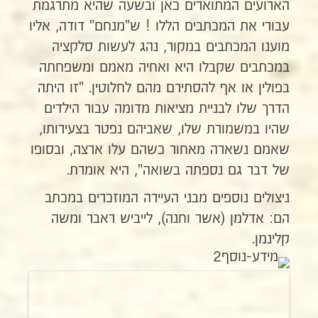
הארועים המתוארים כאן ובשעה שהיא מתרגמת
עבורי את המכתבים הללו ! ש"מנחם" דודה, אליו
מוענו המכתבים במקור, נהג לעשות סלקציה
במכתבים שקבלו היא ואחיה מאמם ומשפחתה
בפולין או אף להסתירם מהם לחלוטין. "זו היתה
הדרך שלו לבניית מציאות מדומה עבור הילדים
שהיו במשמורת שלו, שאביהם נפטר בצעירותו,
שאמם נשארה מאחור כשהם עלו ארצה, ובסופו
של דבר גם נספתה בשואה", היא אומרת.
ניצולים נוספים מבני העיירה המוזכרים במכתב
הם: אדלמן (אשר וחנה), לייביש ראבר ומשה
קלינמן.