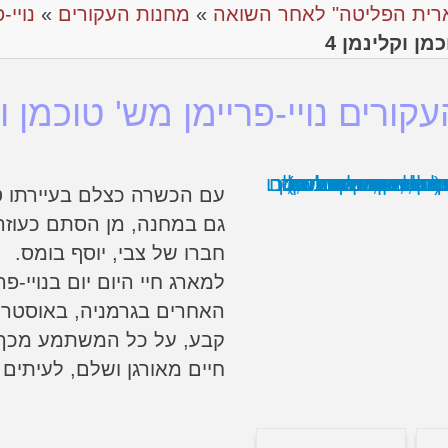
רית הפליטה" לאחר השואה
»
מחנות העקורים
»
נויי-
מן וקלינמן 4
ורים נויי-פריימן מש' טוכמן וק
עם הכשרה כצלם בעיירתו 
גם במחנה, מן הסתם כעוזרו 
חברו של צבי, יוסף בומס.
למארג חיי היום יום בנויי-פ
האחרים בגרמניה, באוסטריה
קבע, על כל המשתמע מכך. א
חיים מאורגן ושלם, לעיתים