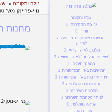
גולה ותקומה
»
"שא
נויי-פריימן מש' טוכ
גולה ותקומה
גליציה המזרחית
מחנות העק
ווהלין
הכשרות ציוניות בנתיב העליה
לא"י
מלבוב לארץ ישראל
"שארית הפליטה" לאחר השואה
במפנה הימים
התישבות בא"י המנדטורית
חינוך ותרבות בא"י המנדטורית
ההגנה טרם המלחמה
מלחמת השחרור
לאחר מלחמת השחרור
קריאה מומלצת
אודות הארכיון