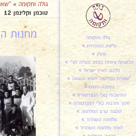
גולה ותקומה
»
"שאר
טוכמן וקלינמן 12
מחנות העק
גולה ותקומה
גליציה המזרחית
ווהלין
הכשרות ציוניות בנתיב העליה לא"י
מלבוב לארץ ישראל
"שארית הפליטה" לאחר השואה
במפנה הימים
התישבות בא"י המנדטורית
חינוך ותרבות בא"י המנדטורית
ההגנה טרם המלחמה
מלחמת השחרור
לאחר מלחמת השחרור