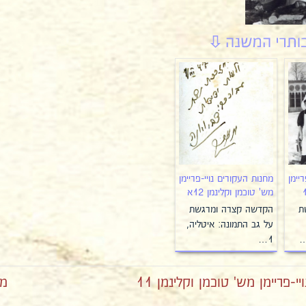
יימן
מחנות העקורים נויי-פריימן
מש' טוכמן וקלינמן 12א
רישת
הקדשה קצרה ומרגשת
על גב התמונה: איטליה,
…
1…
-פריימן מש' טוכמן וקלינמן 11
מח