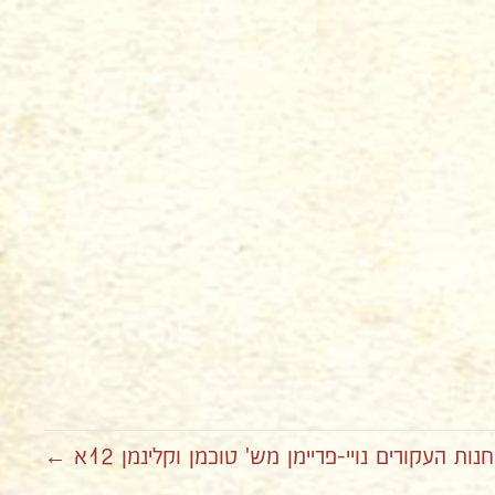
נות העקורים נויי-פריימן מש' טוכמן וקלינמן 12א ←