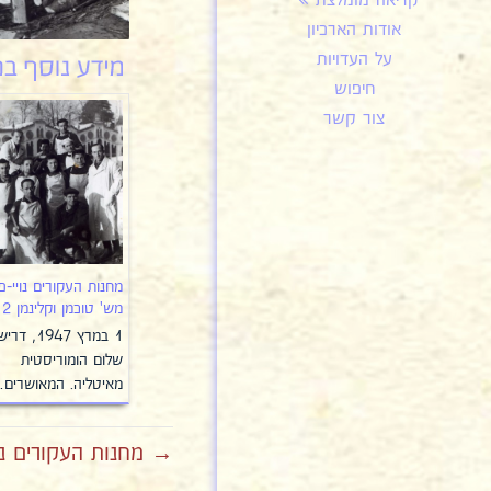
קריאה מומלצת
אודות הארכיון
על העדויות
חיפוש
צור קשר
מחנות העקורים נויי-פר
מש' טוכמן וקלינמן 12
1 במרץ 1947, ד
שלום הומוריסטית
מאיטליה. המאושרים
→ מחנות העקורים נויי