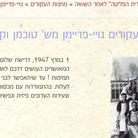
ית הפליטה" לאחר השואה
»
מחנות העקורים
»
נויי-פריימ
ורים נויי-פריימן מש' טוכמן וקלינ
1 במרץ 1947, דרישת שלום הומוריסטית מאיטליה.
המאושרים העושים דרכם לארץ 
תמימות ! עד שיתאפשר לבני הז
לעלות. בהתמודדות עם מכסות ע
וצעירות הערוכים פיזית ונפש