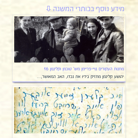
מחנות העקורים נויי-פריימן מש' טוכמן וקלינמן 16
יהושע קלינמן מחזיק בידיו את נכדו, האב המאושר,…