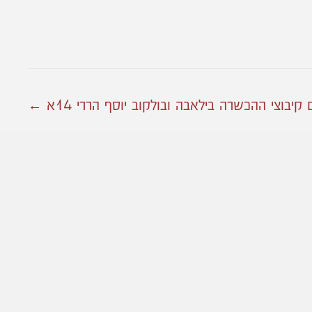
יבוצי ההכשרה בילאבה ובולקוב יוסף הררי 14א ←