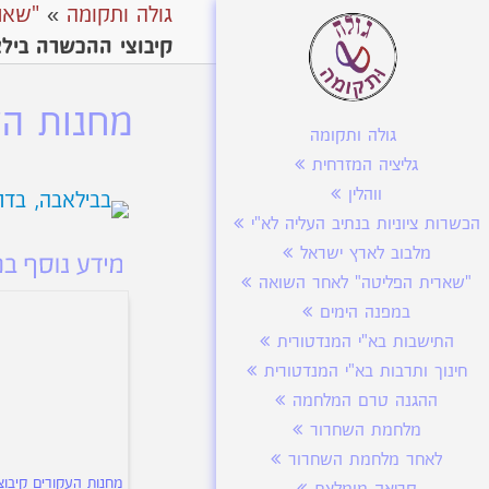
גולה ותקומה
»
"שאר
קיבוצי ההכשרה בילאב
מחנות הע
גולה ותקומה
גליציה המזרחית
ווהלין
הכשרות ציוניות בנתיב העליה לא"י
מלבוב לארץ ישראל
"שארית הפליטה" לאחר השואה
במפנה הימים
התישבות בא"י המנדטורית
חינוך ותרבות בא"י המנדטורית
ההגנה טרם המלחמה
מלחמת השחרור
לאחר מלחמת השחרור
מחנות העקורים קיבוצ