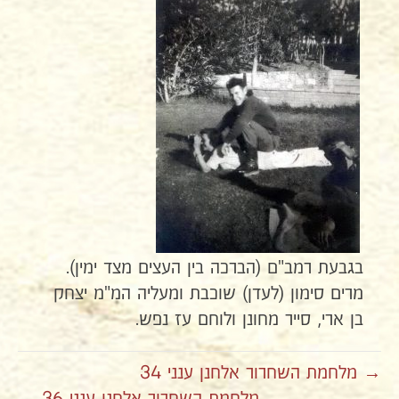
בגבעת רמב"ם (הברכה בין העצים מצד ימין).
מרים סימון (לעדן) שוכבת ומעליה המ"מ יצחק
בן ארי, סייר מחונן ולוחם עז נפש.
→ מלחמת השחרור אלחנן ענני 34