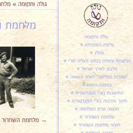
גולה ותקומה
»
מלחמ
מלחמת הש
גולה ותקומה
גליציה המזרחית
ווהלין
הכשרות ציוניות בנתיב העליה לא"י
מלבוב לארץ ישראל
"שארית הפליטה" לאחר השואה
במפנה הימים
התישבות בא"י המנדטורית
חינוך ותרבות בא"י המנדטורית
ההגנה טרם המלחמה
מלחמת השחרור
→ מלחמת השחרור אלח
לאחר מלחמת השחרור