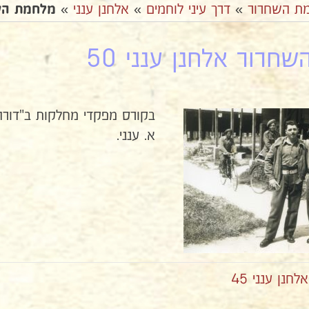
ת השחרור
»
דרך עיני לוחמים
»
אלחנן ענני
»
מלחמת השחר
חרור אלחנן ענני 50
א. ענני.
נן ענני 45