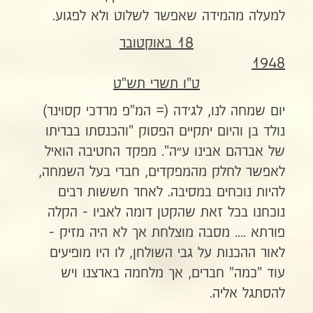
למעלה מהמידה שאפשר לשלוט ולא לפגוע.
18 באוקטובר
1948
ט"ו תשרי תש"ט
יום שמחה לנו, לג׳דה (= המ"פ מרדכי קסוינר)
נולד בן והיום יתקיים הפסוק "והכנסתו בבריתו
של אברהם אבינו ע״ה". מפקד החטיבה הואיל
לאפשר לחלק מהמפקדים, חברי בעל השמחה,
להיות נוכחים במסיבה. לאחר חששות רבים
נוכחנו בכל זאת שהקטן דומה לאביו - הקלה
פורתא .... מסבה מוצלחת אך לא היה מזיק -
לאור ההכנות על גבי השולחן, לו היו מופיעים
עוד "כמה" חברים, אך מלחמה בארצנו ויש
להסתגל אליה.