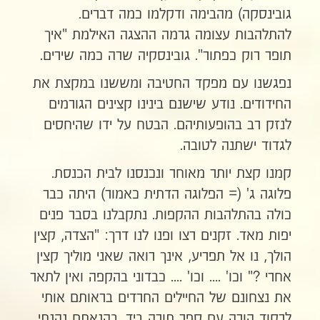
גובינסקה) מהבימה ודקלמו כמה דברים.
להתלהבות עצומה גרמה ההצגה האילמת "איך
תופר רוק כפתור". גובינסקיה שרה כמה שירים.
נפגשנו עם מפקד החטיבה ומששנו במקצת את
החידודים. נודע שישנם בינינו קצינים הגורמים
לנזק רב בהופעותיהם. הבטח על ידו שהיחסים
לגדוד ישתנה לטובה.
קמנו קצת יותר מאוחר ונכנסנו לבית הכנסת.
פלוגה ג' (= הפלוגה הדתית כאמור) היתה כבר
כולה בהתלהבות ההקפות. נתקבלנו בסבר פנים
יפות מאד. זקנים רצו ופנו לנו דרך: "הצדה, קצין
הולך, נו אל תפריע, אינך רואה שאני מוליך קצין
אחרי ?" וכו' .... וכו' .... כבדוני בהקפה ואין לתאר
את נצחונם של החיילים החרדים בראותם אותי
לרקוד הורה עם ספר תורה ביד. בהנאתם נהנתי