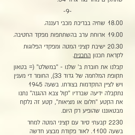
-9-
18.00 שחיה בבריכת מכבי רעננה.
19.00 ארוחת ערב בהשתתפות מפקד החטיבה.
20.30 ישיבת קציני המטה ומפקדי הפלוגות
לקראת תכנון
התכנית
.
קבלנו את חוברת ב' שלנו - "במשלט" (= בטאון
תקופת המלחמה של גדוד 33), החומר די מענין
ויש לציין התקדמות בצורתו. בשעה 1945
נתקבלה ידיעה שברדיו "קול צבא ההגנה" נתנו
את הקטע "חלום או מציאות", קטע זה נלקח
מבטאוננו שהופיע רק היום.
2230 קבעתי סיור עם קציני המטה למחר
בשעה 1100. לאור פקודת מבצע חדשה