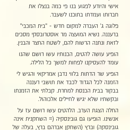
אישי והיודע לפגוע בנו פי כמה בנצלו את
חברותו ועמדתו בתוכנו לשעבר.
פלוגה ג' העברה למקום חדש - "בית המכבי"
ברעננה. נשיא המועצה מר אוסטרובסקי מסכים
לזאת ונתנה הרשות להם, לשטח החצר והבנין.
הופיע עושה להטים, הכנותיו עשו רושם שהנו
עומד להעסיקנו לפחות למשך כל הלילה.
הופיע שר הדתות בלווי נדבן אמריקאי והגיש לי
הזמנה לכל הגדוד לכבד את תושבי רעננה
בבקור בבית הכנסת למחרת. קבלתי את הזמנתו
ובקשתיו שלא יגיש לחיילים אלכוהול.
החלה הצגת הערב. הלהטים עשו רושם עז על
אנשינו. הופיעו גם גובינסקיה (= השחקנית אינה
גובינסקה) וברץ (השחקן אברהם ברץ, בעלה של