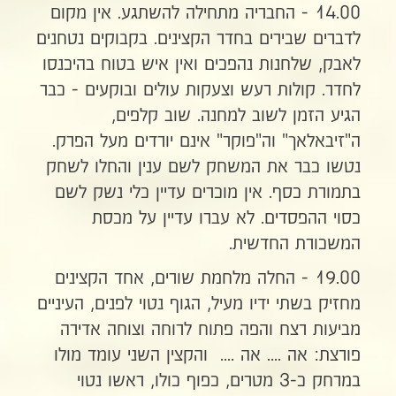
14.00 - החבריה מתחילה להשתגע. אין מקום
לדברים שבירים בחדר הקצינים. בקבוקים נטחנים
לאבק, שלחנות נהפכים ואין איש בטוח בהיכנסו
לחדר. קולות רעש וצעקות עולים ובוקעים - כבר
הגיע הזמן לשוב למחנה. שוב קלפים,
ה"זיבאלאך" וה"פוקר" אינם יורדים מעל הפרק.
נטשו כבר את המשחק לשם ענין והחלו לשחק
בתמורת כסף. אין מוכרים עדיין כלי נשק לשם
כסוי ההפסדים. לא עברו עדיין על מכסת
המשכורת החדשית.
19.00 - החלה מלחמת שורים, אחד הקצינים
מחזיק בשתי ידיו מעיל, הגוף נטוי לפנים, העיניים
מביעות רצח והפה פתוח לרוחה וצוחה אדירה
פורצת: אה .... אה .... והקצין השני עומד מולו
במרחק כ-3 מטרים, כפוף כולו, ראשו נטוי