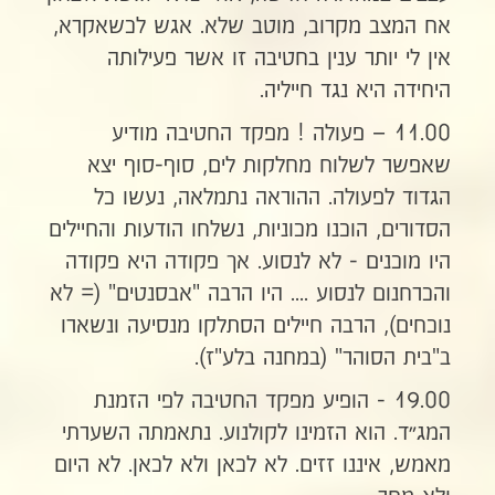
אח המצב מקרוב, מוטב שלא. אגש לכשאקרא,
אין לי יותר ענין בחטיבה זו אשר פעילותה
היחידה היא נגד חייליה.
11.00 – פעולה ! מפקד החטיבה מודיע
שאפשר לשלוח מחלקות לים, סוף-סוף יצא
הגדוד לפעולה. ההוראה נתמלאה, נעשו כל
הסדורים, הוכנו מכוניות, נשלחו הודעות והחיילים
היו מוכנים - לא לנסוע. אך פקודה היא פקודה
והכרחנום לנסוע .... היו הרבה "אבסנטים" (= לא
נוכחים), הרבה חיילים הסתלקו מנסיעה ונשארו
ב"בית הסוהר" (במחנה בלע"ז).
19.00 - הופיע מפקד החטיבה לפי הזמנת
המג״ד. הוא הזמינו לקולנוע. נתאמתה השערתי
מאמש, איננו זזים. לא לכאן ולא לכאן. לא היום