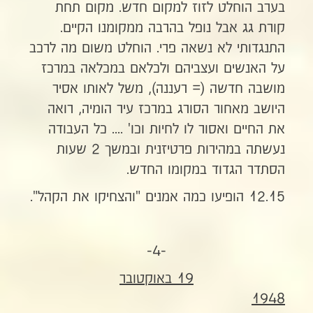
בערב הוחלט לזוז למקום חדש. מקום תחת
קורת גג אבל נופל בהרבה ממקומנו הקיים.
התנגדותי לא נשאה פרי. הוחלט משום מה לרכב
על האנשים ועצביהם ולכלאם במכלאה במרכז
מושבה חדשה (= רעננה), משל לאותו אסיר
היושב מאחור הסורג במרכז עיר הומיה, רואה
את החיים ואסור לו לחיות וכו' .... כל העבודה
נעשתה במהירות פרטיזנית ובמשך 2 שעות
הסתדר הגדוד במקומו החדש.
12.15 הופיעו כמה אמנים "והצחיקו את הקהל".
-4-
19 באוקטובר
1948