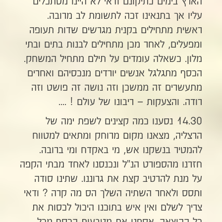
הארץ בימים כתיקונם ודאי לא היינו מסתכלים
עליו אך בתנאינו זכה לתשומת לב מרובה.
ראשית מתחילים בקנית מגרשים שדות תעופה
ומפעלים, לאחר מכן מתחילים לבנות בתים ובתי
מלון. כשאלה עומדים על תילם מתחיל המשחק.
הכסף מתגלגל אנשים יורדים מנכסיהם ואחרים
מתעשרים זה ממשכן וזה נושה זה פושט וזה
רודה. והצעקות – ריבונו של עולם ! ....
14.30 נסענו כמה קצינים לשפת ימה של
הרצליה, מצאנו מקום מרוחק ומתאים למטווח
להמטיר בנשקנו אש, מי באקדח ומי ברובה.
חזרנו מהספורט הנ"ל ונכנסנו לאחד מבתי הקפה
על מנת להרטיב קצת את גרוננו. שתינו סודה
ותסס ולאחר השתיה השלך הס מה קרה ? ודאי
צריך לשלם ואין איש בתוכנו היכול לכסות את