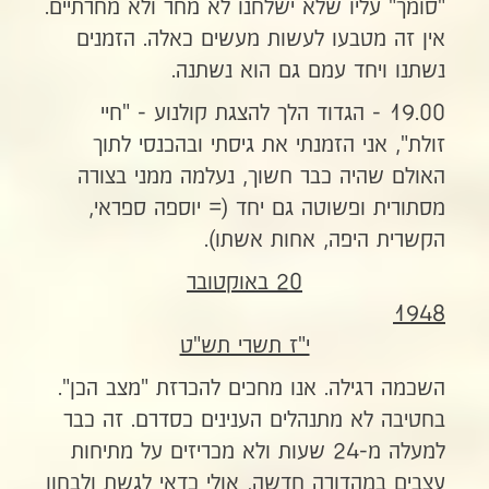
"סומך" עליו שלא ישלחנו לא מחר ולא מחרתיים.
אין זה מטבעו לעשות מעשים כאלה. הזמנים
נשתנו ויחד עמם גם הוא נשתנה.
19.00 - הגדוד הלך להצגת קולנוע - "חיי
זולת", אני הזמנתי את גיסתי ובהכנסי לתוך
האולם שהיה כבר חשוך, נעלמה ממני בצורה
מסתורית ופשוטה גם יחד (= יוספה ספראי,
הקשרית היפה, אחות אשתו).
20 באוקטובר
1948
י"ז תשרי תש"ט
השכמה רגילה. אנו מחכים להכרזת "מצב הכן".
בחטיבה לא מתנהלים הענינים כסדרם. זה כבר
למעלה מ-24 שעות ולא מכריזים על מתיחות
עצבים במהדורה חדשה, אולי כדאי לגשת ולבחון