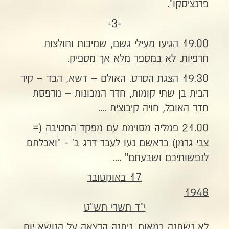
פרנציסקו".
-3-
19.00 הגיעו מעילי גשם, שמיכות וחולצות
חרפיות. לא במספר מלא אך מספיק.
19.30 הצגת הסרט. האולם – דשא, הבד – קיר
הבית בן שתי קומות, חדר המכונות – מרפסת
חדר האוכל, חויה קיבוצית ....
21.00 פמליה מסוימת עם מפקד החטיבה (=
צבי גרמן) בראשם נעו לעבר דרג ב' - "ואכלתם
לנפשותיכם ושבעתם" ....
17 באוקטובר
1948
י"ד תשרי תש"ט
לא נשתנה במאום. ניתנה הרצאה על הנושא יום