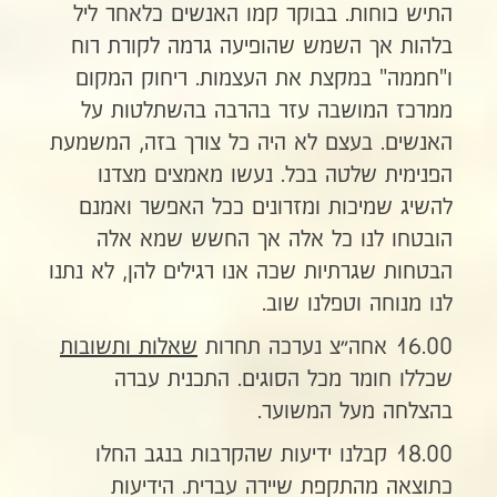
התיש כוחות. בבוקר קמו האנשים כלאחר ליל
בלהות אך השמש שהופיעה גרמה לקורת רוח
ו"חממה" במקצת את העצמות. ריחוק המקום
ממרכז המושבה עזר בהרבה בהשתלטות על
האנשים. בעצם לא היה כל צורך בזה, המשמעת
הפנימית שלטה בכל. נעשו מאמצים מצדנו
להשיג שמיכות ומזרונים ככל האפשר ואמנם
הובטחו לנו כל אלה אך החשש שמא אלה
הבטחות שגרתיות שכה אנו רגילים להן, לא נתנו
לנו מנוחה וטפלנו שוב.
16.00 אחה״צ נערכה תחרות
שאלות ותשובות
שכללו חומר מכל הסוגים. התכנית עברה
בהצלחה מעל המשוער.
18.00 קבלנו ידיעות שהקרבות בנגב החלו
כתוצאה מהתקפת שיירה עברית. הידיעות