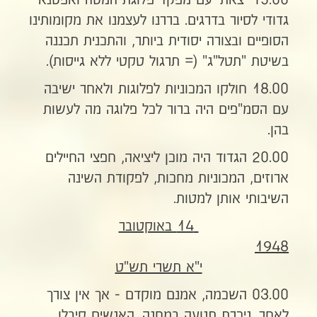
15.00 יצאתי עם מפקד פלוגת המטה ואפסנאי
גדודי לסיור בדרגים. בררנו לעצמנו את מקומותינו
הסופיים ובצורה יסודית ביותר, והתכנית תכננה
בשיטת "תטל"ג" (= תרגול טקטי ללא גייסות).
18.00 חולקו המכוניות לפלוגות ולאחר ישיבה
עם הסמ"פים היה ברור לכל פלוגה מה לעשות
בהן.
20.00 הגדוד היה מוכן ליציאה, חפצי החיילים
ארוזים, המכוניות מחכות, לפקודת השינה
השיבותי אותן למטות.
14 באוקטובר
1948
י"א תשרי תש"ט
03.00 השכמה, אמנם מוקדם - אך אין צורך
לאחר. ניכרת תנועה במחנה. האנשים קיבלו