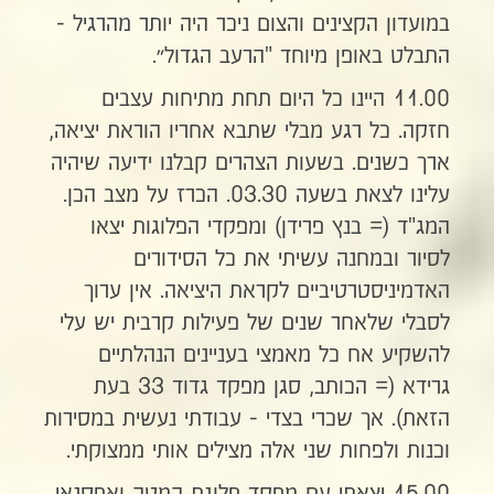
במועדון הקצינים והצום ניכר היה יותר מהרגיל -
התבלט באופן מיוחד "הרעב הגדול״.
11.00 היינו כל היום תחת מתיחות עצבים
חזקה. כל רגע מבלי שתבא אחריו הוראת יציאה,
ארך כשנים. בשעות הצהרים קבלנו ידיעה שיהיה
עלינו לצאת בשעה 03.30. הכרז על מצב הכן.
המג"ד (= בנץ פרידן) ומפקדי הפלוגות יצאו
לסיור ובמחנה עשיתי את כל הסידורים
האדמיניסטרטיביים לקראת היציאה. אין ערוך
לסבלי שלאחר שנים של פעילות קרבית יש עלי
להשקיע אח כל מאמצי בעניינים הנהלתיים
גרידא (= הכותב, סגן מפקד גדוד 33 בעת
הזאת). אך שכרי בצדי - עבודתי נעשית במסירות
וכנות ולפחות שני אלה מצילים אותי ממצוקתי.