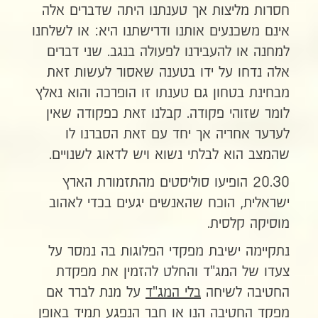
חסרות מליצות אך טענתנו היתה שדברים אלה
אינם משכנעים אותנו ודרישתנו היא: או לשלחנו
למחנה או להעבירנו לפעולה בנגב. שני דברים
אלה נדחו על ידו בטענה שאסור לעשות זאת
מבחינת בטחון גם טענתו זו הופרכה והוא נאלץ
לומר שזוהי פקודה. קבלנו זאת כפקודה שאין
לערער אחריה אך יחד עם זאת הסברנו לו
שהמצב הוא לבלתי נשוא ויש לדאוג לשנויים.
20.30 הופיעו סוליסטים מהתזמורת הארץ
ישראלית, הוכח שהאנשים יגעים בכדי לאהוב
מוסיקה קלסית.
נתקיימה ישיבת מפקדי הפלוגות בה נמסר על
צעדו של המג"ד והחלט להזמין את מפקדת
החטיבה לשיחה
בלי המג"ד
על מנת לברר אם
מפקד החטיבה הנו או חבר הנפגע תמיד באופן