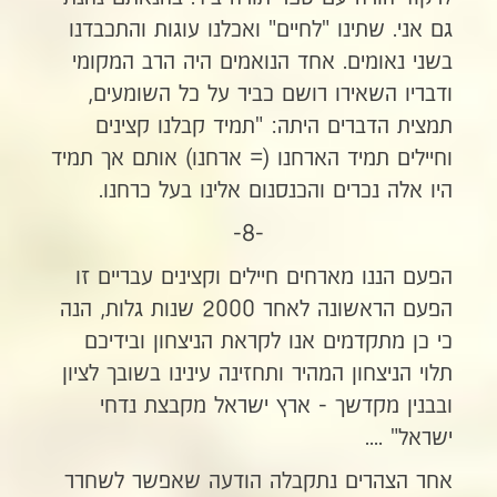
גם אני. שתינו "לחיים" ואכלנו עוגות והתכבדנו
בשני נאומים. אחד הנואמים היה הרב המקומי
ודבריו השאירו רושם כביר על כל השומעים,
תמצית הדברים היתה: "תמיד קבלנו קצינים
וחיילים תמיד הארחנו (= ארחנו) אותם אך תמיד
היו אלה נכרים והכנסנום אלינו בעל כרחנו.
-8-
הפעם הננו מארחים חיילים וקצינים עבריים זו
הפעם הראשונה לאחר 2000 שנות גלות, הנה
כי כן מתקדמים אנו לקראת הניצחון ובידיכם
תלוי הניצחון המהיר ותחזינה עינינו בשובך לציון
ובבנין מקדשך - ארץ ישראל מקבצת נדחי
ישראל" ....
אחר הצהרים נתקבלה הודעה שאפשר לשחרר