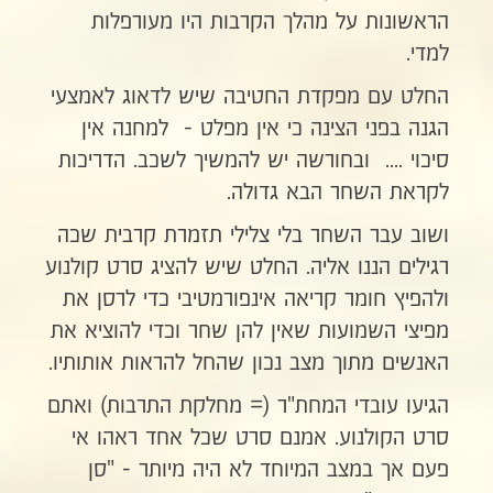
הראשונות על מהלך הקרבות היו מעורפלות
למדי.
החלט עם מפקדת החטיבה שיש לדאוג לאמצעי
הגנה בפני הצינה כי אין מפלט - למחנה אין
סיכוי .... ובחורשה יש להמשיך לשכב. הדריכות
לקראת השחר הבא גדולה.
ושוב עבר השחר בלי צלילי תזמרת קרבית שכה
רגילים הננו אליה. החלט שיש להציג סרט קולנוע
ולהפיץ חומר קריאה אינפורמטיבי כדי לרסן את
מפיצי השמועות שאין להן שחר וכדי להוציא את
האנשים מתוך מצב נכון שהחל להראות אותותיו.
הגיעו עובדי המחת"ר (= מחלקת התרבות) ואתם
סרט הקולנוע. אמנם סרט שכל אחד ראהו אי
פעם אך במצב המיוחד לא היה מיותר - "סן