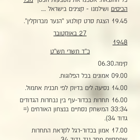
כל ההוצאה. אספנו את מטבעות הכסף
מכל
הכיסים
ושילמנו - קצינים בישראל ....
19.45 הצגת סרט קולנוע "הנער מברוקלין".
27 באוקטובר
1948
כ"ד תשרי תש"ט
קימה.06.30
09.00 אמונים בכל הפלוגות.
14.00 נסיעה לים בדיוק לפי תכנית אתמול.
16.00 תחרות בכדור-עף בין נבחרות הגדודים
33:34 המשחק נסתיים בנצחון האורחים (=
גדוד 34).
17.00 אמון בכדור-רגל לקראת התחרות
שתתקיים מחר נגד גדוד 34.