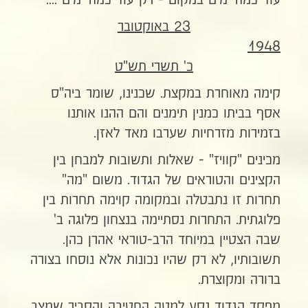
עוד כמה ימים במקום - רק עוד כמה ימים ....
23 באוקטובר
1948
כ' תשרי תש"ט
קימה מאוחרת במקצת. שכנינו, שומר ביה"ס
אסף בביתו כמנין תימנים והם ההנו אותנו
בזמירות מזרחיות שערבו מאד לאזן.
מכינים "קוויז" - שאלות ותשובות למבחן בין
הקצינים והטוראים של הגדוד. משום "מה"
תחרות זו נתבטלה ובמקומה קוימה תחרות בין
פלוגתית. התחרות נסתיימה בנצחון פלוגה ב'
שבה הצטיין במיוחד הרב-טוראי אהרן כהן.
תשובותיו, לא רק שהיו נכונות אלא נוסחו בצורה
ברורה ומקוצרת.
מפקד הגדוד נסע למטה החטיבה והסביר שמצב