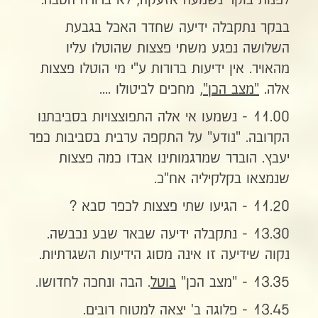
לפנות בוקר נשמעה אזעקה, לא ברורה הסבה.
בבקר נתקבלה ידיעה שחדר האכל בגבעת
השלושה נפגע משתי פצצות שהוטלו עליו
מהאויר. אין ידיעות ברורות ע"י מי הוטלו פצצות
אלה.
"מצב הכן"
, מחכים לביטולו ....
11.00 - נשמעו אי אלה התפוצצויות בסביבתנו
הקרובה. "נודע" על התקפה ערבית בסביבות כפר
יעבץ. הוברר שמרגמותינו אבדו כמה פצצות
שנמצאו בקלקיליה אח"כ.
11.20 - הגיעו שתי פצצות לכפר סבא ?
13.30 - נתקבלה ידיעה שבאר שבע נכבשה.
נקוה שידיעה זו אינה מסוג הידיעות השגרתיות.
13.35 - "מצב הכן"
בוטל
. הבה ונחכה לחדושו.
13.45 - פלוגה ב' יצאה למטוח רובים.