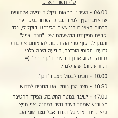
ט"ז תשרי תש"ט
04.00 - העירונו פתאום. נקלטה ידיעה אלחוטית
שהאויב יתקיף לפי התכנית. השדור נמסר ע״י
הכחות האויבים הנמצאים בגזרתנו. הוקל לי, בזה
יסתיים תפקידנו המשעמם של "חכה וצפה"
ותנתן לנו סוף סוף ההזדמנות להראותם את נחת
זרוענו. תקותי הוכזבה, הידיעה היתה בלתי
ברורה, מסוג אותן הידיעות ה"קמ"ניות" (=
המודיעיניות) שהרגלנו להן.
10.00 - חכינו לבטול מצב ה"הכן".
10.30 - מצב הכן בוטל ואנו מחכים לחדושו.
17.00 - ישיבה במטה החטיבה. מפקד החטיבה
משוכנע שמחר בערב נהיה במחנה. אני חפץ
בזאת ויחד אתי כל הגדוד אבל מצד שני הנני