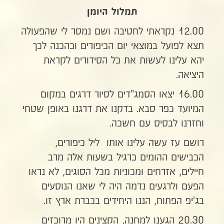
תמלול היומן
12.00 נקראתי לחטיבה ושם נמסר לי שהפעולה
תצא לפועל במוצאי יום הכיפורים וכהכנה לכך
יהא עלינו לעשות את כל הסידורים לקראת
היציאה.
16.00 יצאו הסמג"דים לסיור דרגים במקום
המיועד כפר סבא. בדקנו את דרגנו באופן שטחי
וחזרנו לבסיס עם חשכה.
רושם עז עשה עלינו אותו ליל כיפורים,
הכבישים ההומים כרגיל בשעות אלה מרב
חיילים, אזרחים ומכוניות מכל הסוגים, לא נראו
הפעם ולרגעים נדמה היה לי שאנו הנוסעים
בג'יפ הפתוח, הננו היחידים בכברת ארץ זו.
20.30 הגענו למחנה, הקצינים היו מרוכזים