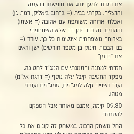
את הגדוד למען יחוג את חופשתו ברעננה
והרצליה. בקרתי בבית (= ברחוב ביאליק, רמת גן)
ואכלתי ארוחה משותפת עם אהובה (= אשתו)
וההורים. זה כבר זמן רב שלא השתתפתי
בארוחה משפחתית אינטימית כל כך. עודד (=
בנו הבכור, תינוק בן מספר חודשים) ישן וראינו
את "כרמן".
חזרתי למחנה והוזמנתי עם המג"ד לחטיבה.
מפקד החטיבה קיבל עלה נוסף (= דרגת אל"מ)
וערך נשפיה קלה למג"דים, סמג"דים ועובדי
מטהו.
09.30 קימה, אמנם מאוחר אבל הספקנו
להסתדר.
החל משחק הרכוז. במשחק זה קונים את כל