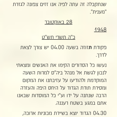
שנתקבלה זה עתה לפיה אנו זזים צפונה לגזרת
"מענית".
28 באוקטובר
1948
כ"ה תשרי תש"ט
פקודת
זוזה בשעה 04.00 יש צורך לצאת
ת
לדרך.
נעשו כל הסדורים הקימו את האנשים ומצאתי
לנכון לגשת אל מנהל ביה"ס למרות השעה
המוקדמת ולהודיעו על עזיבתנו את המקום
ומסירת תודת הגדוד על היחס היפה והעזרה
הרבה שנתנה על ידו וע"י כל המוסדות שבאנו
אתם במגע בשטח רעננה.
04.30 הגדוד יוצא בשיירת מכוניות ארוכה,