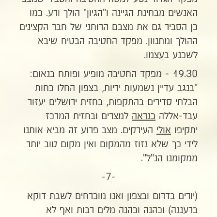
האנשים מבחינת הגיינה ו"הגיון" הולך ורע. כמו
כן הסביר גם את מצבם הרוחני של חבר הקצינים
ההולך ומתנוון. מפקד החטיבה הבטיח שיבא
לשכנע בעצמו.
19.30 - מפקד החטיבה מופיע ופותח בנאום:
"בנגב עדיין נשמעות יריות, בצפון החלו כחות
הבלתי סדירים בהתקפות, בחזית ירושלים יעזור
עבד-אללה
כנראה
למצרים ובחזית המרכז
יתקיפו
אולי
העירקים. מצב פרוע זה מביא אותנו
לידי כך שלא נזוז מהמקום ואין מקום טוב יותר
ממקומנו הנ"ל".
-7-
(יורים בדרום ובצפון ואנו מוכרחים לשבת דוקא
ברעננה) וכהנה וכהנה מלים רבות ואף לא