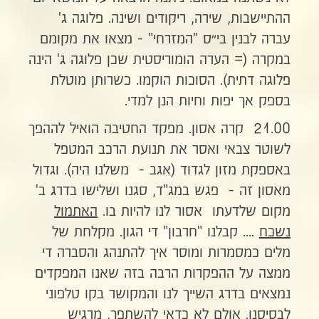
ההתיישבות, שירה, ריקודים ושינה. פלוגה ג'
עברה לבנין בי״ס "המזרחי" - מצאו את מקומם
במקרה (= הערה הומוריסטית שכן פלוגה ג' הינה
פלוגה דתית). הסוכות הוקמו. כשרותן מוטלת
בספק אך יפות וחיות הנן למדי.
21.00 קרה אסון. מפקד החטיבה הואיל לההפך
לשוטר צבאי ואסר את תנועת הרכב המטפל
באספקת מזון לגדוד (אגב - משלנו היה). וגדול
מאסון זה - פגש במג"ד, סגנו ושלישו בדרג ב'
מקום שלדעתו אסור לנו להיות בו.
האתמול
נשכח
.... קבלנו "חרבון" די הגון. מקלחת של
מלים כמסמרות ומוסר איך להתנהג והסברה די
ממצה על ההפקרות הרבה בזה שאנו המפקדים
נמצאים בדרג השייך לנו והמקושר בקו טלפוני
לבסיסנו. אולם לא כדאי להשתפך, מרגיש