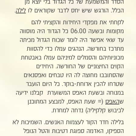
הסדר והמשמעת של כל הגדוד בלי יוצא מן
הכלל. הורגש שיש יחס לדבר שקוראים לו
לילה
.
לקחתי את מפקדי היחידות והקציתי להם
מקומות ובשעה 06.00 כל הגדוד היה מוסווה
עד שאי אפשר היה לומר שכוח הגדול מכיתה
מתרכז בחורשה. הנהגים עמלו כדי להסוות
מכוניותיהם והסמלים למיניהם עמלו באבטחת
הקוים החיצוניים של החורשה. היחידים
שהסתובבו מחוצה לה היו טבחים ואפסנאים
שטרחו להכין ארוחת-בוקר. כל היום הועבר
במנוחה ובשעת האפס המשוערת קבלנו ידיעה
ש
האפס
(= שעת האפס, למבצע המתוכנן
לכיבוש קלקיליה) נדחה למחרת.
בלילה חדר הקור לעצמות האנשים. השמיכות לא
הספיקו, האדמה ספוגת רטיבות והטל הנופל