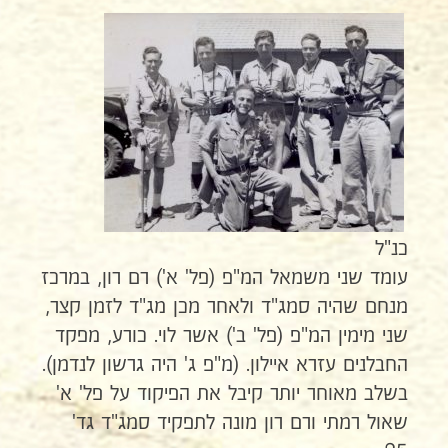
כנ"ל
עומד שני משמאל המ"פ (פל' א') רם רון, במרכז
מנחם שהיה סמג"ד ולאחר מכן מג"ד לזמן קצר,
שני מימין המ"פ (פל' ב') אשר לוי. כורע, מפקד
החבלנים עזרא איילון. (מ"פ ג' היה גרשון לנדמן).
בשלב מאוחר יותר קיבל את הפיקוד על פל' א'
שאול רמתי ורם רון מונה לתפקיד סמג"ד גד'