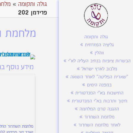
גולה ותקומה
»
מלחמ
פרידמן 202
מלחמת הש
גולה ותקומה
גליציה המזרחית
ווהלין
הכשרות ציוניות בנתיב העליה לא"י
מלבוב לארץ ישראל
"שארית הפליטה" לאחר השואה
במפנה הימים
התישבות בא"י המנדטורית
חינוך ותרבות בא"י המנדטורית
ההגנה טרם המלחמה
מלחמת השחרור
לאחר מלחמת השחרור
מלחמת השחרור החל
ישכר דוב פרידמן 202