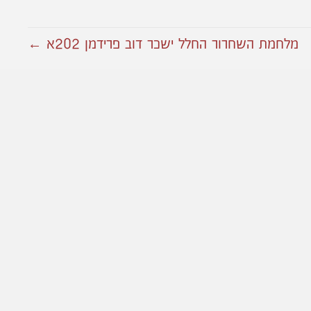
מלחמת השחרור החלל ישכר דוב פרידמן 202א ←