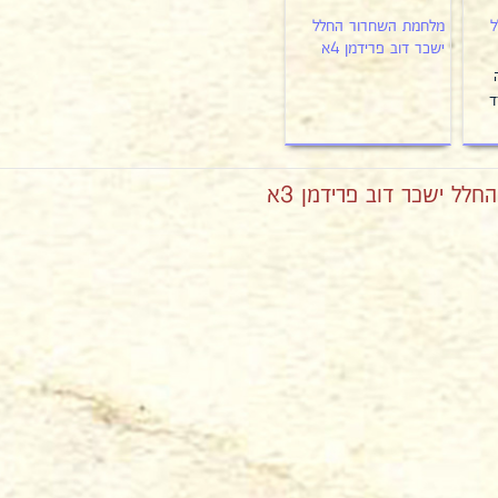
ל
מלחמת השחרור החלל
ישכר דוב פרידמן 4א
ד
ל ישכר דוב פרידמן 3א