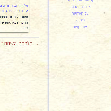
קריאה מומלצת
מלחמת השחרור החל
אודות הארכיון
ישכר דוב פרידמן 4
על העדויות
תעודת שחרור ממחנה
חיפוש
הריכוז דכאו אותו שר
צור קשר
דוב…
→ מלחמת השחרור החל