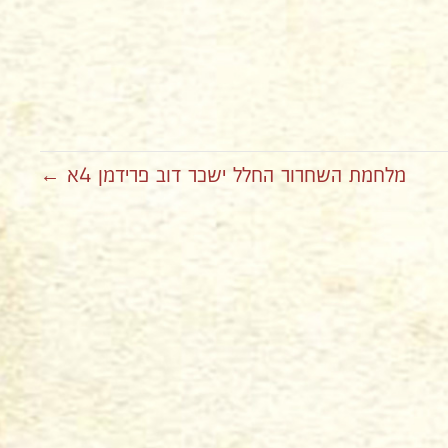
מלחמת השחרור החלל ישכר דוב פרידמן 4א ←