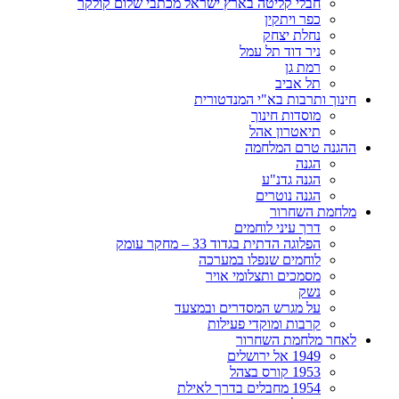
חבלי קליטה בארץ ישראל מכתבי שלום קולקר
כפר ויתקין
נחלת יצחק
ניר דוד תל עמל
רמת גן
תל אביב
חינוך ותרבות בא"י המנדטורית
מוסדות חינוך
תיאטרון אהל
ההגנה טרם המלחמה
הגנה
הגנה גדנ"ע
הגנה נוטרים
מלחמת השחרור
דרך עיני לוחמים
הפלוגה הדתית בגדוד 33 – מחקר עומק
לוחמים שנפלו במערכה
מסמכים ותצלומי אויר
נשק
על מגרש המסדרים ובמצעד
קרבות ומוקדי פעילות
לאחר מלחמת השחרור
1949 אל ירושלים
1953 קורס בצהל
1954 מחבלים בדרך לאילת