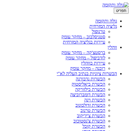
ריט
גולה ותקומה
גליציה המזרחית
טרנופול
סטניסלבוב – מחקר עומק
עיירות בגליציה המזרחית
ווהלין
ברסטצ'קה – מחקר עומק
לודביפול – מחקר עומק
עיירות בווהלין
רובנה – מחקר עומק
הכשרות ציוניות בנתיב העליה לא"י
הכשרות נדבורנה
הכשרת ביאליסטוק
הכשרת בילזורקה
הכשרת דומברוביצה
הכשרת וינה
הכשרת זדולבונוב
הכשרת טרנוב
הכשרת צ'יז'יקוב
הכשרת צ'נסטוכוב
הכשרת קובל