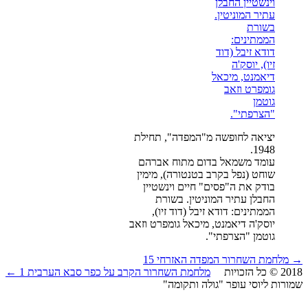
יציאה לחופשה מ"המפדה", תחילת
1948.
עומד משמאל בדום מתוח אברהם
שוחט (נפל בקרב בטנטורה), מימין
בודק את ה"פסים" חיים וינשטיין
החבלן עתיר המוניטין. בשורת
הממתינים: דודא זיבל (דוד זיו),
יוסק'ה דיאמנט, מיכאל גומפרט וזאב
גוטמן "הצרפתי".
לחמת השחרור המפדה האזרחי 15
2018 © כל הזכויות
מלחמת השחרור הקרב על כפר סבא הערבית 1 ←
רות ליוסי עופר "גולה ותקומה"