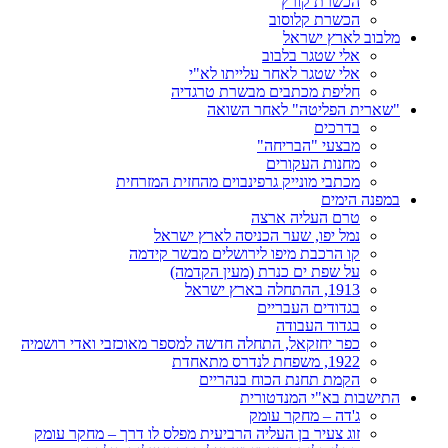
הכשרת קורץ
הכשרת קלוסוב
מלבוב לארץ ישראל
אלי שטגר בלבוב
אלי שטגר לאחר עלייתו לא"י
חליפת מכתבים מבשרת טרגדיה
"שארית הפליטה" לאחר השואה
בדרכים
מבצעי "הבריחה"
מחנות העקורים
מכתבי מונייק גרפינבוים מהחזית המזרחית
במפנה הימים
טרם העליה ארצה
נמל יפו, שער הכניסה לארץ ישראל
קו הרכבת מיפו לירושלים מבשר קידמה
על שפת ים כנרת (מעין הקדמה)
1913, ההתחלה בארץ ישראל
בגדודים העבריים
בגדוד העבודה
כפר יחזקאל, התחלה חדשה למספר מאוכזבי ואדי רושמיה
1922, משפחת לנדרס מתאחדת
הקמת תחנת הכוח בנהריים
התישבות בא"י המנדטורית
ג'דה – מחקר עומק
זוג צעיר בן העליה הרביעית מפלס לו דרך – מחקר עומק