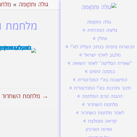
גולה ותקומה
»
מלחמ
גולה ותקומה
מלחמת הש
גליציה המזרחית
ווהלין
הכשרות ציוניות בנתיב העליה לא"י
מלבוב לארץ ישראל
"שארית הפליטה" לאחר השואה
במפנה הימים
התישבות בא"י המנדטורית
חינוך ותרבות בא"י המנדטורית
→ מלחמת השחרור חי
ההגנה טרם המלחמה
מלחמת השחרור
לאחר מלחמת השחרור
קריאה מומלצת
אודות הארכיון