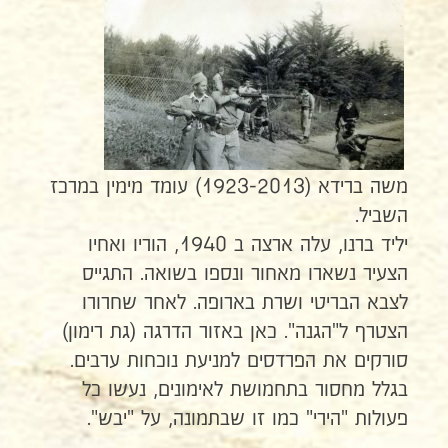
משה ברידא (1923-2013) עומד מימין במרכז
השביל.
יליד ברנו, עלה ארצה ב 1940, הוריו ואחיו
הצעיר נשארו מאחור ונספו בשואה. התגייס
לצבא הבריטי ושרת בארופה. לאחר שחרורו
הצטרף ל"הגנה". כאן באזור הדרגה (גת רימון)
סורקים את הפרדסים למניעת נוכחות ערבים.
בגלל מחסור בתחמושת לאימונים, נעשו כל
פעולות "הירי" כמו זו שבתמונה, על "יבש".