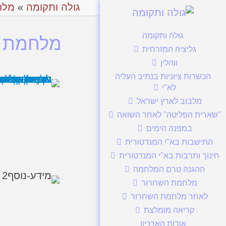
גולה ותקומה
»
מלח
גולה ותקומה
מלחמת הש
גליציה המזרחית
ווהלין
הכשרות ציוניות בנתיב העליה
לא"י
מלבוב לארץ ישראל
"שארית הפליטה" לאחר השואה
במפנה הימים
התישבות בא"י המנדטורית
חינוך ותרבות בא"י המנדטורית
ההגנה טרם המלחמה
מלחמת השחרור
לאחר מלחמת השחרור
קריאה מומלצת
אודות הארכיון