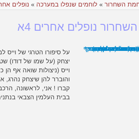
מת השחרור
»
לוחמים שנפלו במערכה
»
נופלים אחר
חרור נופלים אחרים 4א
על סיפורו הטרגי של וייס למ
יצחק (על שמו של דודו) שטר
וייס (ניצולות שואה אף הן
והוברר להן שיצחק נהרג, אי
קברו ! אני, לראשונה, הרכב
בבית העלמין הצבאי בנתניה