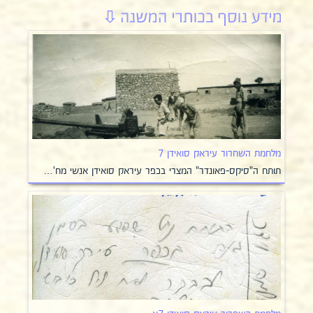
מלחמת השחרור עיראק סואידן 7
תותח ה"סיקס-פאונדר" המצרי בכפר עיראק סואידן אנשי מח'…