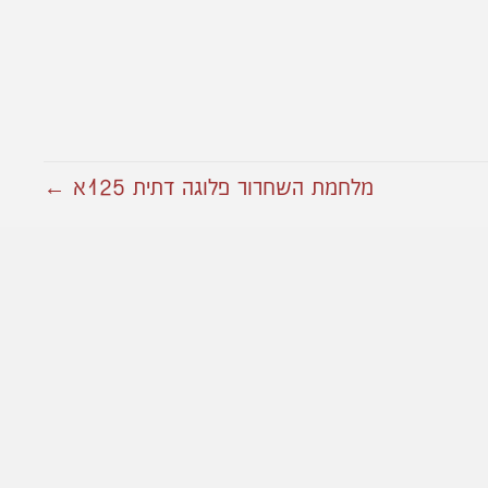
מלחמת השחרור פלוגה דתית 125א ←