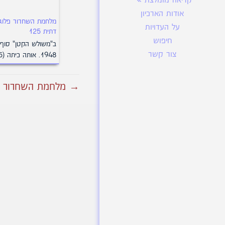
קריאה מומלצת
אודות הארכיון
מלחמת השחרור פלוג
על העדויות
דתית 125
חיפוש
ב"משולש הקטן" סוף י
צור קשר
1948. אותה כיתה (5)…
→ מלחמת השחרור פלו