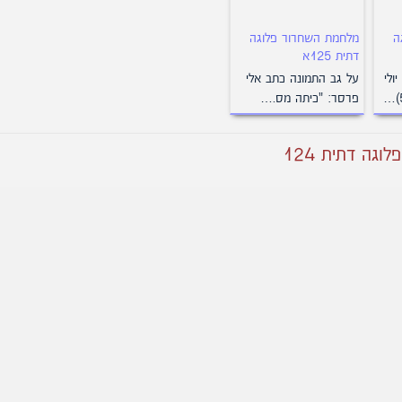
ה
מלחמת השחרור פלוגה
דתית 125א
ולי
על גב התמונה כתב אלי
פרסר: "כיתה מס.…
גה דתית 124