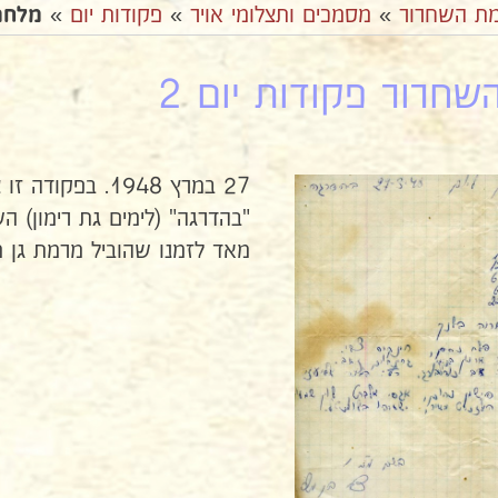
ת השחרור
»
מסמכים ותצלומי אויר
»
פקודות יום
»
מלחמת
חרור פקודות יום 2
27 במרץ 1948. ב
"בהדרגה" (לימים גת רימון) 
מאד לזמנו שהוביל מרמת גן מזרחה ע