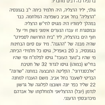
בו נפלו כה רבים מחבריו:
גולני, יליד הרצליה, היה תלמיד כיתה י"ב בגמנסיה
"הרצליה" בתל אביב כשפרצה המלחמה. כבר
במהלך לימודיו היה מגויס לחי"ש הרצליה
ובמסגרת זו עברו הנערים אימוני נשק וירי על
חוף הים בהרצליה, ליד "בית החרושת לספירט"
שהיה מבנה של "ההגנה". מיד עם סיום הבחינות
בגמנסיה, ב 20 באפריל, גויסו כל תלמידי הכיתה.
מי שהיו ב"נוער העובד" גויסו לפלמ"ח ומי שהיו
בחי"ש (כמוהו) גויסו לגדוד 32 של חטיבת
"אלכסנדרוני". הקליטה התבצעה במחנה "שרונה"
הבריטי לשעבר בתל אביב. משם הועברו למחנה
22 שליד כפר יונה ושובצו לפלוגה של גרשון
לנדמן (יובל) ההרצליאני ולמחלקתו של אברהם
מיכרובסקי הרענני.