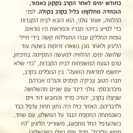
כחודש ימים לאחר הקרב בקקון כאמור,
. לפני
הוכחדה מחלקתו כליל בקרב בקולה
ההלוויה, אומר גולני, הוא הובא לבית הקברות
כדי לסייע בזיהוי חבריו והמראות היו נוראים.
גופות החללים עברו התעללות קשה בידי חיילי
הליגיון ולאחר מכן נשארו זרוקות בשטח עוד
שלושה ימים. ההלוויה למעשה התקיימה בחיפזון,
טרם הגעת המשפחות לבית הקברות, "כדי שלא
ייחשפו למראות הזוועה". בין הנופלים בקרב,
חברו הטוב צביק'ה קיפניס והמ"מ אברהם
מיכרובסקי. גולני דיבר עם שניים מהשלושה
שניצלו בקרב, יהודה פריד והחובש דוד וייס
ולדבריהם, האזור כולו היה נתון תחת ערפל כבד
כשנפתחה התקפת הנגד על המשלט. עם שחר,
כשהערפל החל מתפוגג, משורייני הליגיון "היו
ממש עליהם". פריד ווייס ניצלו כשהשליכו