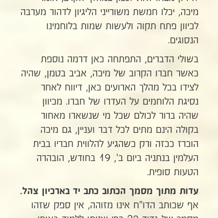
מיכה, יכלו חמשת משורייני הליגיון לדהור מערבה
לכיוון פתח תקוה ולעשות שמות בלוחמינו
הנסוגים.
בשולי הדברים, התפתחה כאן דרמה נוספת
כאשר חברו הקרוב של מיכה, אביב בטמן, שהיה
לצידו בכל מהלך הארועים כאן, דיווח לאחר
נסיגת הלוחמים על העדרו של חברו. מכיוון
שהיה ברור לכולם שכל מי שנשארו מאחור
בקולה הינם מתים לכל דבר ועניין, גם מיכה
הוכרז ככזה ורק כשהגיע להלווית חבריו בבית
העלמין בנתניה ביום ב', 19 בחודש, הובהרה
הטעות סופית.
עדות מתוך מסמך הכתוב כתב יד בארכיון צהל.
אף שכותב הדו"ח אינו מזוהה, אין ספק שזהו