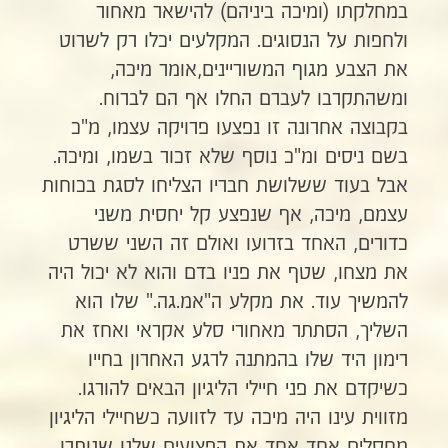
במחלקתו (ומיכה ביניהם) להישאר מאחור
ולחפות על הנסוגים. המקלעים יכלו רק לשרוט
את הצבע מגוף המשוריינים,אומר מיכה,
ומשהתקרבו לעברם החלו אף הם לברוח.
בקבוצה אחרונה זו נפצעו פרויקה עצמו, מ"כ
בשם ניסים ומ"כ נוסף שלא זכור בשמו, ומיכה.
אבל בעוד ששלושת חבריו הצליחו לסגת בכוחות
עצמם, מיכה, אף שנפצע קל יחסית משני
כדורים, האחד בזרועו ואולם זה השני ששרט
את מצחו, שטף את פניו בדם והוא לא יכול היה
להמשיך עוד. את מקלע ה"אמ.גה." שלו הוא
השליך, הסתתר מאחורי סלע אקראי ואחז את
רימון היד שלו בהמתנה לרגע האחרון בחייו
כשיקדם את פני חיילי הליגיון הבאים להורגו.
מזווית עינו היה מיכה עד לזוועה כשחיילי הליגיון
מחסלים אחד אחד את הפצועים שלנו שנותרו