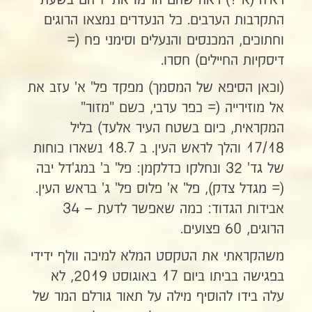
ראיה (א ?) ראה שהם הרימו את ידיהם בשעת
התקרבות הערבים. כל הנעדרים נמצאו הרוגים
וחתוכים, המכנסים והנעלים וסימני פח (=
דיסקיות החיילים) חסרו.
(וכאן הסיפא של המסמך) מפקד פל' א' עזב את
אל מוזירייה (= כפר ערבי, כשם "מזור"
המקראית, כיום בשטח העיר אלעד) בליל
17/18 והלך לראש העין. ב 18.7 נשארו כוחות
של גד' 32 ונחלקו כדלקמן: פל' ב' במג'דל יבה
(= מגדל צדק), פל' א' פלוס פל' ג' בראש העין.
אבידות הגדוד: כמה שאפשר לדעת – 34
הרוגים, 60 פצועים.
משהקראתי את הטקסט המלא למיכה וולף ידידי
בפגישה בביתו ביום 17 באוגוסט 2019, לא
עלה בידו להוסיף מילה על תאור גורלם המר של