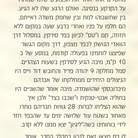
על הקרקע בנסיגה. ואולם הרגע שלו לא הגיע.
בין שחשבוהו למת ובין שחמק משדה ראייתם,
הם חלפו על פניו ואחרי כרבע שעה במקום ללא
תזוזה, קם ו"טס" לכיוון כפר סירקין. במסלול דרך
הוואדי הנושק לכפר מצפון, דרך מקום הגשר
שפיצצו לוחמינו בפעולה קודמת, במסע של כ
10 ק"מ, מיכה הגיע לסירקין בשעות הצהרים.
סמל מחלקה 9 יהודה פריד והחובש דוד וייס היו
הניצולים היחידים ממחלקתו של אברהם
מיכרובסקי שהושמדה. מיכה אומר שהשניים היו
בחוליה אנטי-טנקית ו"שכבו בצד" ולכן איך
שהוא הצליחו לברוח. 28 גוויות חבריהם נותרו
מאחור בשטח עוד שלושה ימים עד שהכפר חזר
לידי כוחותינו כשה"ליגיון" יצא ממנו ללא קרב.
לו רק מצאו זאת לנכון במהלך הקרב, אומר