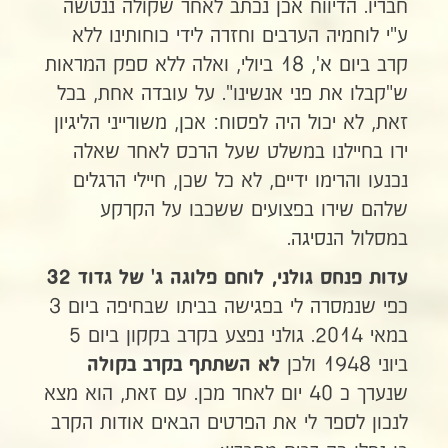
חבריו. הדיווח אכן נכתב לאחר שקולה ננטשה
ע"י לוחמיה הערבים וחזרה לידי כוחותינו ללא
קרב ביום א', 18 ביולי, ואלה ללא ספק המראות
ש"קבלו את פני אנשינו". על עובדה אחת, בכל
זאת, לא יכול היה לפסוח: אכן, משורייני הליגיון
ירו בחיילנו במשלט שעל הרכס לאחר שאלה
נכנעו והרימו ידיים, לא כל שכן, חיילי הרגלים
שלהם שירו בפצועים ששכבו על הקרקע
במסלול הנסיגה.
עדות פנחס גולני, לוחם פלוגה ג' של גדוד 32
כפי שנמסרה לי בפגישה בביתו שבחיפה ביום 3
במאי 2014. גולני נפצע בקרב בקקון ביום 5
ביוני 1948 ולכן
לא השתתף בקרב בקולה
שנערך כ 40 יום לאחר מכן. עם זאת, הוא מצא
לנכון לספר לי את הפרטים הבאים אודות הקרב