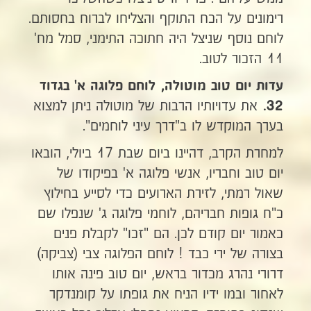
רימונים על הכח התוקף והצליחו לברוח בחסותם.
לוחם נוסף שניצל היה חתוכה התימני, סמל מח'
11 הזכור לטוב.
עדות יום טוב מוטולה, לוחם פלוגה א' בגדוד
את עדויותיו הרבות של מוטולה ניתן למצוא
32.
בערך המוקדש לו ב"דרך עיני לוחמים".
למחרת הקרב, דהיינו ביום שבת 17 ביולי, הובאו
יום טוב וחבריו, אנשי פלוגה א' בפיקודו של
שאול רמתי, לזירת הארועים כדי לסייע בחילוץ
כ"ח גופות חבריהם, לוחמי פלוגה ג' שנפלו שם
כאמור יום קודם לכן. הם "זכו" לקבלת פנים
בצורה של ירי כבד ! לוחם הפלוגה צבי (צביקה)
דרורי נהרג מכדור בראש, יום טוב פינה אותו
לאחור ובמו ידיו הניח את גופתו על קומנדקר