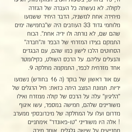
לקולה. לא נעשתה כל העברה של הגזרה
מיחידה אחת למשניה, הדבר היחיד ששמעו
מלוחמי גדוד 33 העוזבים היה ש"בחמישה ימים
שהם שם, לא נורתה ולו יריה אחת". הכוח
התמקם בצידו המזרחי של הכפר וה"חברה"
הסחוטים הלכו לישון כמו שהם, עם הבגדים
והנעלים עליהם. על הרכס השולט, כקילומטר
אחד מזרחית לכפר, התמקמה מחלקה 9.
עם אור ראשון של בוקר (ה 16 בחודש) נשמעו
יריות. תמונת המצב היתה כזאת: חיל הרגלים של
"הליגיון" עלה על הרכס של קולה ממזרח ואילו
משוריינים שלהם, חמישה במספר, עשו איגוף
מדרום ועלו על המחלקה של מיכרובסקי ממערב
! אלה היו משורייני "טו-פאונדר" אימתניים
מתנייעים על שישה גלגלים, אומר מיכה,