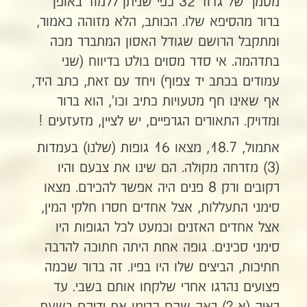
מסמך של גדוד 32 כפי שניתן ללמוד באופן
ברור מהסיפא שלו. הכותב, הלא מזוהה כאמור,
ומתקבל הרושם שגודל האסון המתברר מכה
בתדהמה. אי סדר מסוים בולט בדיווח (שני
עמודים בכתב יד צפוף) ויחד עם זאת, כתב היד,
אף שאינו חף מטעויות כתיב וכו', הוא ברור
ומדויק. התאורים הגרפיים, יש לציין, מזעזעים !
אתמול, 18.7, מצאו 16 גופות (שלנו) בעמדות
(3) מזרחה מקולה. הם שינו את צבעם והיו
רקובים ורק 8 פנים היה אפשר להכירם. מצאו
סימני התעללות, אצל אחדים חסרו חלקי המין,
אצל אחדים האזנים וכמעט לכל הגופות היו
סימני סכינים. גופה אחת היתה חתוכה להרבה
חתיכות, הביצים שלו היו בפיו. זה ברור שכמה
פצועים נהרגו אחרי שלקחו אותם בשבי. עד