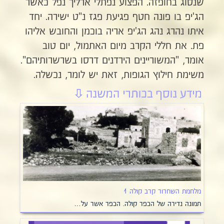
שנסוג בחופזה. הפצוע נפתלי ארליך נפל כאשר
הג'יפ בו פונה חטף פגיעת פגז נ"ט ישירה. יחד
איתו נהרג נהג הג'יפ אריה בוכמן והחובש אליהו
פת. את חללי הקרב מיום האתמול, יום טוב
אומר, "המשוריינים הירדנים דרסו בשרשרותיהם".
משימת חילוץ הגופות, זאת יש לומר, נכשלה.
מלחמת השחרור קרב קולה 1
תמונה נדירה של הכפר קולה. הכפר אשר על…