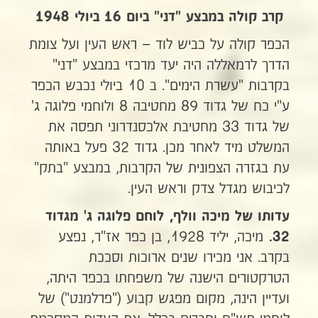
קרב קולה במבצע "דני" ביום 16 ביולי 1948
הכפר קולה על כביש לוד – ראש העין ועל צומת
הדרך לרמאללה היה יעד מרכזי במבצע "דני"
בקרבות "עשרת הימים". ב 10 ביולי נכבש הכפר
ע"י כח של גדוד 89 מחטיבה 8 ולוחמי פלוגה ג'
של גדוד 33 מחטיבת אלכסנדרוני תפסה את
המשלט מיד לאחר מכן. גדוד 32 פעל באותה
עת בגזרה הצפונית של הקרבות, במבצע "בתק"
לכיבוש מגדל צדק וראש העין.
עדותו של מיכה וולף, לוחם פלוגה ג' מגדוד
מיכה, יליד 1928, בן כפר אז"ר, נפצע
32.
בקרב. אני מכירו שנים ארוכות וסככת
הטרקטורים הישנה של משפחתו בכפר היתה,
ועדיין הינה, מקום מפגש קבוע ("פרלמנט") של