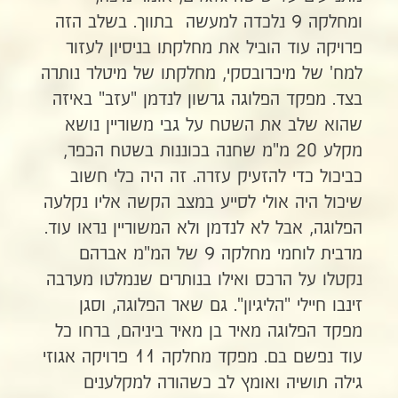
ומחלקה 9 נלכדה למעשה בתווך. בשלב הזה
פרויקה עוד הוביל את מחלקתו בניסיון לעזור
למח' של מיכרובסקי, מחלקתו של מיטלר נותרה
בצד. מפקד הפלוגה גרשון לנדמן "עזב" באיזה
שהוא שלב את השטח על גבי משוריין נושא
מקלע 20 מ"מ שחנה בכוננות בשטח הכפר,
כביכול כדי להזעיק עזרה. זה היה כלי חשוב
שיכול היה אולי לסייע במצב הקשה אליו נקלעה
הפלוגה, אבל לא לנדמן ולא המשוריין נראו עוד.
מרבית לוחמי מחלקה 9 של המ"מ אברהם
נקטלו על הרכס ואילו בנותרים שנמלטו מערבה
זינבו חיילי "הליגיון". גם שאר הפלוגה, וסגן
מפקד הפלוגה מאיר בן מאיר ביניהם, ברחו כל
עוד נפשם בם. מפקד מחלקה 11 פרויקה אגוזי
גילה תושיה ואומץ לב כשהורה למקלענים