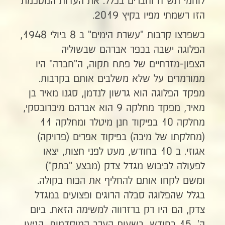
לוחמי תש"ח וחברים בכלל. את העדות המסכמת
הזו רשמתי מפיו בקיץ 2019.
כשפרצו קרבות "עשרת הימים" ב 8 ביולי 1948,
הפלוגה ישבה בכפר אברהם שבשוליה
הצפון-מזרחיים של פתח תקוה, ה"חברה" היו
ממורמרים על שלא משלבים אותם בקרבות.
מפקד הפלוגה הוא גרשון לנדמן, סגנו מאיר בן
מאיר, מפקד מחלקה 9 הוא אברהם מיכרובסקי,
מחלקה 10 בפיקוד חנן מיטלר ומחלקה 11
(מחלקתו של מיכה) בפיקוד אפרים (פרויקה)
אגוזי. ב 10 בחודש, מעט לפני חצות, יצאו
לפעולה לכיבוש מגדל צדק (מבצע "בתק")
ומשם לקחו אותם להחליף את הכוח בקולה.
בגלל שהפלוגה סבלה הרוגים ופצועים במגדל
צדק, הם היו רק ברזרווה למשימה הזאת. ביום
ה', 15 בחודש, בשעות הערב המוקדמות, הגיעו