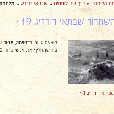
ת השחרור
»
דרך עיני לוחמים
»
שבתאי רודריג
»
מלחמת ה
חרור שבתאי רודריג 19
הוצאת גויות בדואימה, ינואר 1949
כח שהחליף את אנשי גדוד 32 ספג 5 אבדות במהלך סיור מדואימה לעידנה.
אי רודריג 18