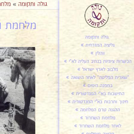
גולה ותקומה
»
מלחמ
מלחמת הש
גולה ותקומה
גליציה המזרחית
ווהלין
הכשרות ציוניות בנתיב העליה לא"י
מלבוב לארץ ישראל
"שארית הפליטה" לאחר השואה
במפנה הימים
התישבות בא"י המנדטורית
חינוך ותרבות בא"י המנדטורית
ההגנה טרם המלחמה
מלחמת השחרור
לאחר מלחמת השחרור