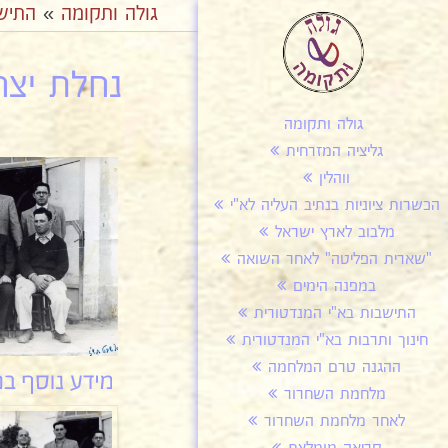
גולה ותקומה
»
התיש
נחלת יצח
גולה ותקומה
גליציה המזרחית
ווהלין
הכשרות ציוניות בנתיב העליה לא"י
מלבוב לארץ ישראל
"שארית הפליטה" לאחר השואה
במפנה הימים
התישבות בא"י המנדטורית
חינוך ותרבות בא"י המנדטורית
ההגנה טרם המלחמה
מלחמת השחרור
לאחר מלחמת השחרור