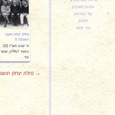
קריאה מומלצת
אודות הארכיון
על העדויות
חיפוש
צור קשר
נחלת יצחק תושבי
השכונה 5
א' שבט תש"ז (22
בינואר 1947), אנשי
ועד…
→ נחלת יצחק תושבי 