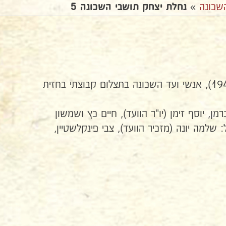
שכונה
»
נחלת יצחק תושבי השכונה 5
א' שבט תש"ז (22 בינואר 1947), אנשי ועד השכונה בתצלום קבוצתי בחזית
מן, יוסף זימן (יו"ר הוועד), חיים כץ ושמשון
: שלמה יונה (מזכיר הוועד), צבי פינקלשטיין,