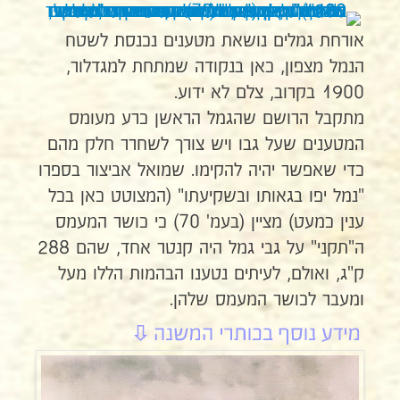
אורחת גמלים נושאת מטענים נכנסת לשטח
הנמל מצפון, כאן בנקודה שמתחת למגדלור,
1900 בקרוב, צלם לא ידוע.
מתקבל הרושם שהגמל הראשן כרע מעומס
המטענים שעל גבו ויש צורך לשחרר חלק מהם
כדי שאפשר יהיה להקימו. שמואל אביצור בספרו
"נמל יפו בגאותו ובשקיעתו" (המצוטט כאן בכל
ענין כמעט) מציין (בעמ' 70) כי כושר המעמס
ה"תקני" על גבי גמל היה קנטר אחד, שהם 288
ק"ג, ואולם, לעיתים נטענו הבהמות הללו מעל
ומעבר לכושר המעמס שלהן.