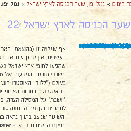
ה הימים
»
נמל יפו, שער הכניסה לארץ ישראל
»
נמל יפו,
שער הכניסה לארץ ישראל 22
אף שגלויה זו (בהוצאת "האחי
העשרים, אין ספק שמראה כזה 
שהגיעו לחופי ארץ ישראל בשל
בעולם ("ללויד" האוסטרו-הונ
טריאסט היה בתחום האימפריה)
"יושבת" על המסילה הצרה, כ
לחמורים בקדמת התמונה גורר
והשוטר שניצב בתווך נראה כ