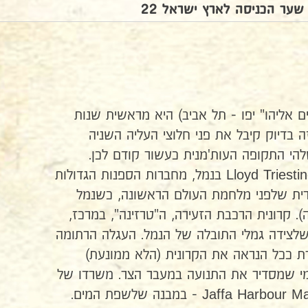
 שער הכניסה לארץ ישראל 22
ם אליהו" יפו - תל אביב) היא מראשית שנות
בדיוק קיבל את פני חלוצי העליה השניה
הי התקופה העות'מנית כעשור קודם לכן.
משרדי סוכנות הנסיעות של Lloyd Triestino בנמל, מחברות הספנות הגדולות
גרית שלפני מלחמת העולם הראשונה, כשנמל
. קרונית הרכבת הזעירה, ה"טרזינה", במרכז,
שלצידה גמלי התובלה של הנמל. העגלה הרתומה
ת ככל הנראה את הקרונית (הלא ממונעת)
מי שמסדיר את התנועה במעבר הצר. משרדו של
מפקח הבטיחות בנמל - Jaffa Harbour Master - במבנה שלשפת המים.