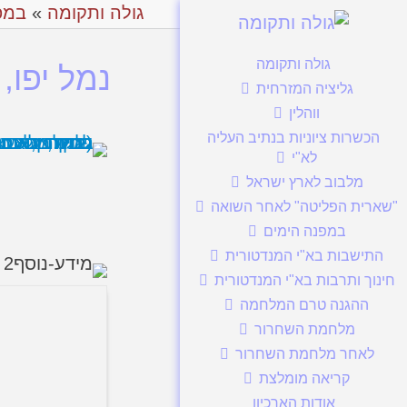
גולה ותקומה
»
במפ
גולה ותקומה
נמל יפו,
גליציה המזרחית
ווהלין
הכשרות ציוניות בנתיב העליה
לא"י
מלבוב לארץ ישראל
"שארית הפליטה" לאחר השואה
במפנה הימים
התישבות בא"י המנדטורית
חינוך ותרבות בא"י המנדטורית
ההגנה טרם המלחמה
מלחמת השחרור
לאחר מלחמת השחרור
קריאה מומלצת
אודות הארכיון