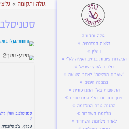
גולה ותקומה
»
גליצי
סטניסלבוב
גולה ותקומה
גליציה המזרחית
ווהלין
הכשרות ציוניות בנתיב העליה לא"י
מלבוב לארץ ישראל
"שארית הפליטה" לאחר השואה
במפנה הימים
התישבות בא"י המנדטורית
חינוך ותרבות בא"י המנדטורית
ההגנה טרם המלחמה
סטניסלבוב אוולין זילב
מלחמת השחרור
3
לאחר מלחמת השחרור
טפליץ, צ'כוסלובקיה,