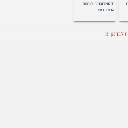
ת
"קסוינרובנה" וחותמת
הפוטו בעיר…
ילברמן 3