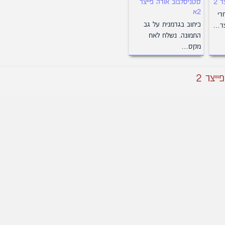
 2
סטניסלבוב אורה פייצר
2א
חרי
כיתוב בגרמנית על גב
צר…
התמונה. נשלח לאח
מקס…
יצר 2