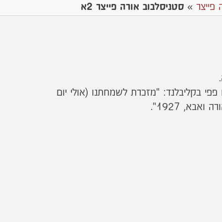
 פייצר
»
סטניסלבוב אורה פייצר 2א
פי בקליבלנד: "מזכרת לשמחתנו (אולי יום
אבא, 1927".