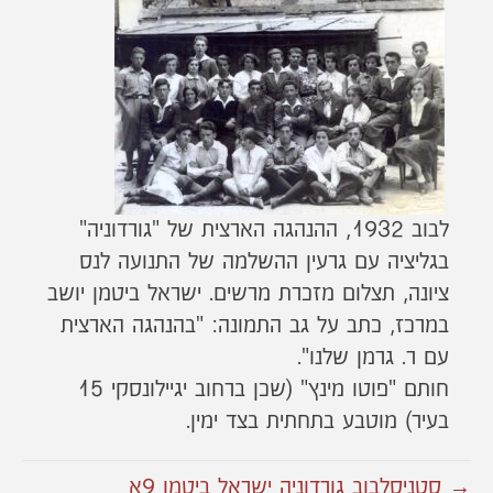
לבוב 1932, ההנהגה הארצית של "גורדוניה"
בגליציה עם גרעין ההשלמה של התנועה לנס
ציונה, תצלום מזכרת מרשים. ישראל ביטמן יושב
במרכז, כתב על גב התמונה: "בהנהגה הארצית
עם ר. גרמן שלנו".
חותם "פוטו מינץ" (שכן ברחוב יגיילונסקי 15
בעיר) מוטבע בתחתית בצד ימין.
→ סטניסלבוב גורדוניה ישראל ביטמן 9א