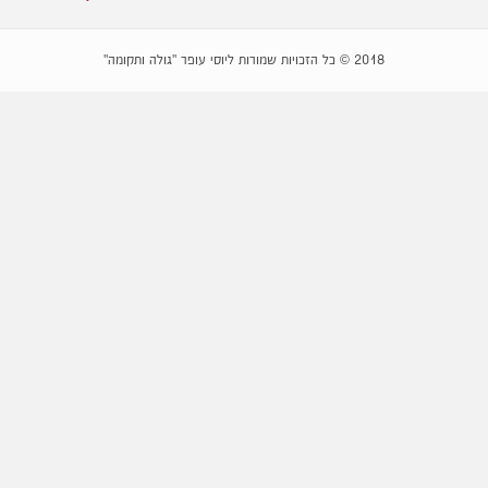
2018 © כל הזכויות שמורות ליוסי עופר "גולה ותקומה"