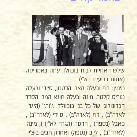
שלש האחיות לבית בוכוולד עתה באמריקה
(אחות רביעית בא"י).
מימין: רוז ובעלה הארי הרטמן, סיידי ובעלה
מוריס קלטר, מינה ובעלה חונא המר. הסדר
הכרונולוגי של כל בני בוכוולד: ג'ורג' (היגר
לארה"ב) , רוז (לארה"ב) , סיידי (לארה"ב) ,
פאבל (נספה) , הדסה (הגרה לא"י) ), מינה
(לארה"ב) , לייב (נספה) ואחרון חביב בוצ'י