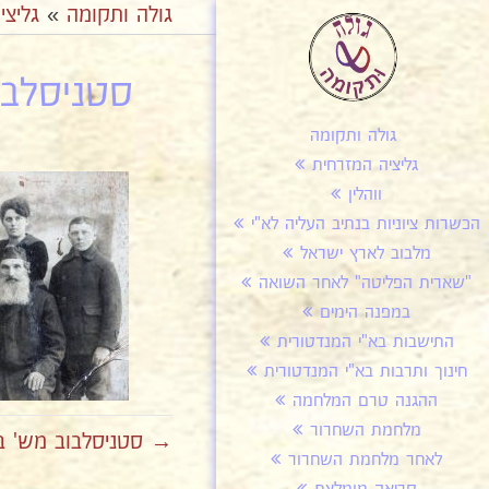
גולה ותקומה
»
גליצי
סטניסלבוב
גולה ותקומה
גליציה המזרחית
ווהלין
הכשרות ציוניות בנתיב העליה לא"י
מלבוב לארץ ישראל
"שארית הפליטה" לאחר השואה
במפנה הימים
התישבות בא"י המנדטורית
חינוך ותרבות בא"י המנדטורית
ההגנה טרם המלחמה
מלחמת השחרור
→ סטניסלבוב מש' בוכו
לאחר מלחמת השחרור