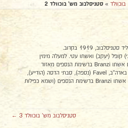
בוכוולד
»
סטניסלבוב מש' בוכוולד 2
סלבוב, 1919 בקרוב.
) קופל (יעקב) ואשתו עטי. למעלה מימין
הילדים: Leib (מופיע ביחד עם אשתו Branzi ברשימת הנספים מאזור
Lysiec), מינה (מינצ'ה) אח"כ בארה"ב, Favel (נספה), סבתי הדסה (הודייע),
Buci (ברנרד) מופיע ביחד עם אשתו Branzi ברשימת הנספים (ושמא כפילות
סטניסלבוב מש' בוכוולד 3 ←