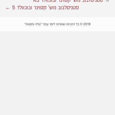
→ סטניסלבוב מש' קסוינר ובוכוולד 3א
סטניסלבוב מש' קסוינר ובוכוולד 5 ←
2018 © כל הזכויות שמורות ליוסי עופר "גולה ותקומה"