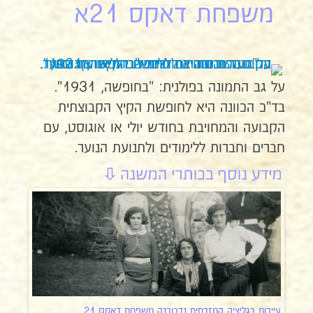
משפחת דאקס 21א
על גב התמונה בפולנית: "בחופשה, 1931".
בד"כ הכוונה היא לחופשת הקיץ הקבוצתית
הקבועה והמחויבת בחודש יולי או אוגוסט, עם
חברים וחברות ללימודים ולתנועת הנוער.
עיירות בגליציה המזרחית נדבורנה משפחת דאקס 21