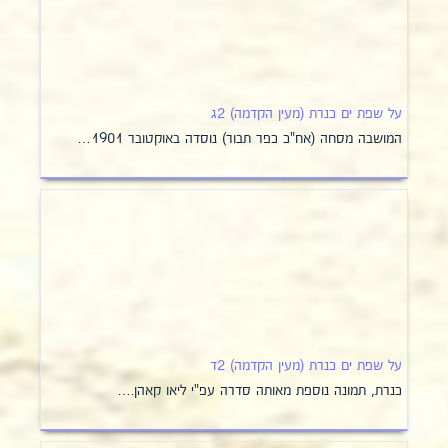
על שפת ים כנרת (מעין הקדמה) 2ג
המושבה מסחה (אח"כ כפר תבור) נוסדה באוקטובר 1901…
על שפת ים כנרת (מעין הקדמה) 2ד
כנרת, תמונה נוספת מאותה סדרה עפ"י ליאו קאהן.…