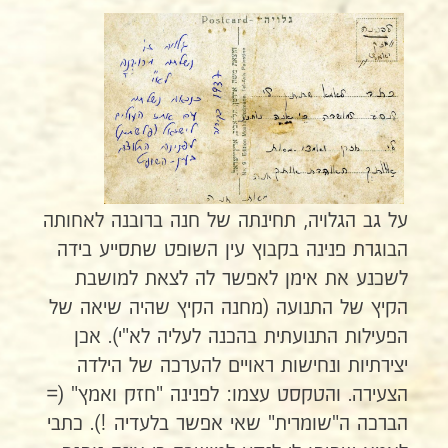
על גב הגלויה, תחינתה של חנה ברובנה לאחותה
הבוגרת פנינה בקבוץ עין השופט שתסייע בידה
לשכנע את אימן לאפשר לה לצאת למושבת
הקיץ של התנועה (מחנה הקיץ שהיה שיאה של
הפעילות התנועתית בהכנה לעליה לא"י). אכן
יצירתיות ונחישות ראויים להערכה של הילדה
הצעירה. והטקסט עצמו: לפנינה "חזק ואמץ" (=
הברכה ה"שומרית" שאי אפשר בלעדיה !). כתבי